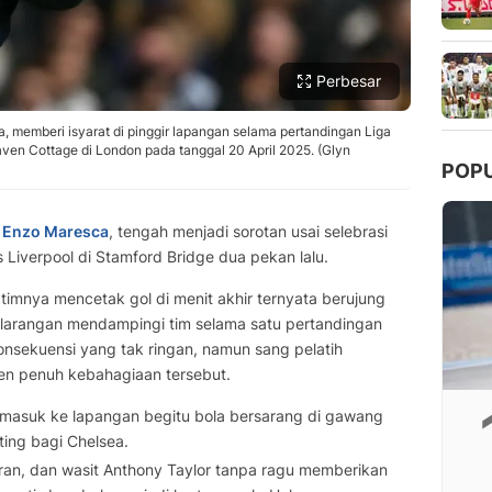
Perbesar
a, memberi isyarat di pinggir lapangan selama pertandingan Liga
aven Cottage di London pada tanggal 20 April 2025. (Glyn
POP
,
Enzo Maresca
, tengah menjadi sorotan usai selebrasi
Liverpool di Stamford Bridge dua pekan lalu.
a timnya mencetak gol di menit akhir ternyata berujung
 larangan mendampingi tim selama satu pertandingan
nsekuensi yang tak ringan, namun sang pelatih
 penuh kebahagiaan tersebut.
ari masuk ke lapangan begitu bola bersarang di gawang
ing bagi Chelsea.
ran, dan wasit Anthony Taylor tanpa ragu memberikan