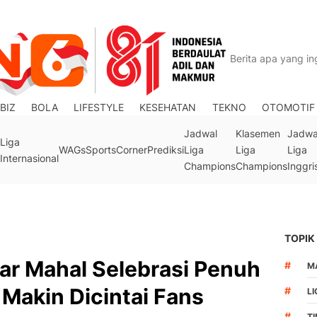
BIZ
BOLA
LIFESTYLE
KESEHATAN
TEKNO
OTOMOTIF
Jadwal
Klasemen
Jadwa
Liga
WAGs
Sports
Corner
Prediksi
Liga
Liga
Liga
Internasional
Champions
Champions
Inggri
TOPIK
ar Mahal Selebrasi Penuh
#
M
 Makin Dicintai Fans
#
LI
#
T