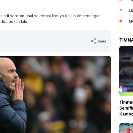
#
L
njadi sorotan usai selebrasi liarnya dalam kemenangan
#
 dua pekan lalu.
M
TIMNA
Share
Copy Link
Timnas
Semifi
Kambo