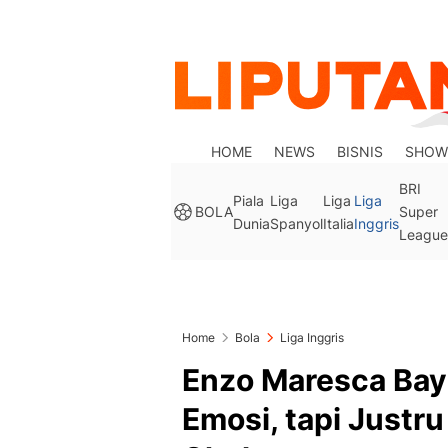
HOME
NEWS
BISNIS
SHOW
BRI
Piala
Liga
Liga
Liga
BOLA
Super
Dunia
Spanyol
Italia
Inggris
League
Home
Bola
Liga Inggris
Enzo Maresca Bay
Emosi, tapi Justru