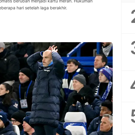
omatis berubah menjadi kartu merah. Hukuman
erapa hari setelah laga berakhir.
l