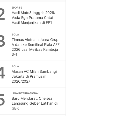
Sport
2
Berita Bola Terkini, Ja
SPORTS
Hasil Moto3 Inggris 2026:
Klasemen, Hasil Liga
Veda Ega Pratama Catat
Hasil Menjanjikan di FP1
3
BOLA
Timnas Vietnam Juara Grup
A dan ke Semifinal Piala AFF
2026 usai Melibas Kamboja
3-1
4
BOLA
Alasan AC Milan Sambangi
Jakarta di Pramusim
2026/2027
5
LIGA INTERNASIONAL
Baru Mendarat, Chelsea
Langsung Geber Latihan di
GBK