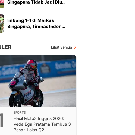
Singapura Tidak Jadi Diu…
Feeds
Feeds Liputan6: Kumpul
Terbaru Harian
Imbang 1-1 di Markas
Otosia
Singapura, Timnas Indon…
Otosia
Spotlight
Berita Terkini, Kabar Te
ULER
Lihat Semua
Dan Dunia - Liputan6.
English
Exploring Knowledge, T
En.Liputan6.com
Disabilitas
Disabilitas Berita Terkini
Harian, Berita Terbaru,
Berita
Berita Hari Ini Politik,
1
SPORTS
Health
Hasil Moto3 Inggris 2026:
Kabar Berita Terbaru D
Veda Ega Pratama Tembus 3
Diet, Herbal Terbaik
Besar, Lolos Q2