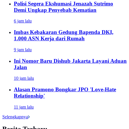
Polisi Segera Ekshumasi Jenazah Sutrimo
Demi Ungkap Penyebab Kematian
6 jam lalu
Imbas Kebakaran Gedung Bapenda DKI,
1.000 ASN Kerja dari Rumah
9 jam lalu
Ini Nomor Baru Dishub Jakarta Layani Aduan
Jalan
10 jam lalu
Alasan Pramono Bongkar JPO 'Love-Hate
Relationship'
11 jam lalu
Selengkapnya
Berita Terbaru