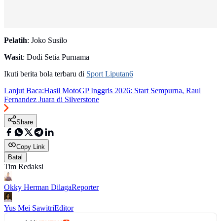
Pelatih
: Joko Susilo
Wasit
: Dodi Setia Purnama
Ikuti berita bola terbaru di
Sport Liputan6
Lanjut Baca:
Hasil MotoGP Inggris 2026: Start Sempurna, Raul
Fernandez Juara di Silverstone
Share
Copy Link
Batal
Tim Redaksi
Okky Herman Dilaga
Reporter
Yus Mei Sawitri
Editor