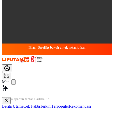
Iklan - Scroll ke bawah untuk melanjutkan
Menu
Tanya apapun tentang artikel ini...
Berita Utama
Cek Fakta
Terkini
Terpopuler
Rekomendasi