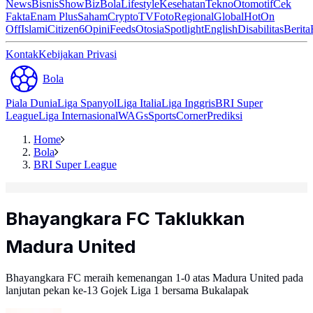
News
Bisnis
ShowBiz
Bola
Lifestyle
Kesehatan
Tekno
Otomotif
Cek
Fakta
Enam Plus
Saham
Crypto
TV
Foto
Regional
Global
Hot
On
Off
Islami
Citizen6
Opini
Feeds
Otosia
Spotlight
English
Disabilitas
Berita
Kontak
Kebijakan Privasi
Bola
Piala Dunia
Liga Spanyol
Liga Italia
Liga Inggris
BRI Super
League
Liga Internasional
WAGs
Sports
Corner
Prediksi
Home
Bola
BRI Super League
Bhayangkara FC Taklukkan
Madura United
Bhayangkara FC meraih kemenangan 1-0 atas Madura United pada
lanjutan pekan ke-13 Gojek Liga 1 bersama Bukalapak