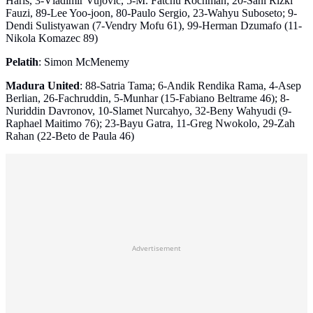
Haris, 3-Vladimir Vujovic, 5-M. Fatchu Rochman; 20-Sani Rizki
Fauzi, 89-Lee Yoo-joon, 80-Paulo Sergio, 23-Wahyu Suboseto; 9-
Dendi Sulistyawan (7-Vendry Mofu 61), 99-Herman Dzumafo (11-
Nikola Komazec 89)
Pelatih
: Simon McMenemy
Madura United
: 88-Satria Tama; 6-Andik Rendika Rama, 4-Asep
Berlian, 26-Fachruddin, 5-Munhar (15-Fabiano Beltrame 46); 8-
Nuriddin Davronov, 10-Slamet Nurcahyo, 32-Beny Wahyudi (9-
Raphael Maitimo 76); 23-Bayu Gatra, 11-Greg Nwokolo, 29-Zah
Rahan (22-Beto de Paula 46)
Advertisement