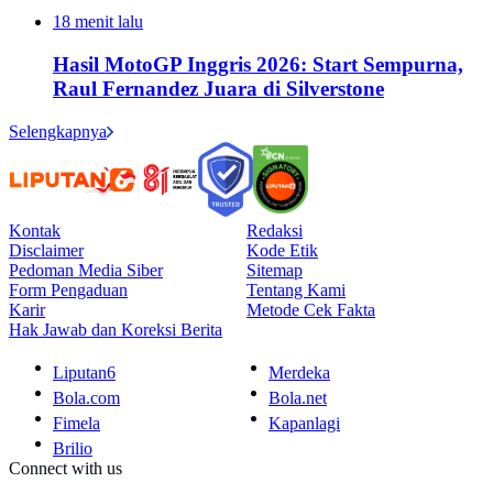
18 menit lalu
Hasil MotoGP Inggris 2026: Start Sempurna,
Raul Fernandez Juara di Silverstone
Selengkapnya
Kontak
Redaksi
Disclaimer
Kode Etik
Pedoman Media Siber
Sitemap
Form Pengaduan
Tentang Kami
Karir
Metode Cek Fakta
Hak Jawab dan Koreksi Berita
Liputan6
Merdeka
Bola.com
Bola.net
Fimela
Kapanlagi
Brilio
Connect with us