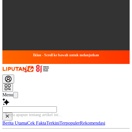
Iklan - Scroll ke bawah untuk melanjutkan
Menu
Tanya apap
Berita Utama
Cek Fakta
Terkini
Terpopuler
Rekomendasi