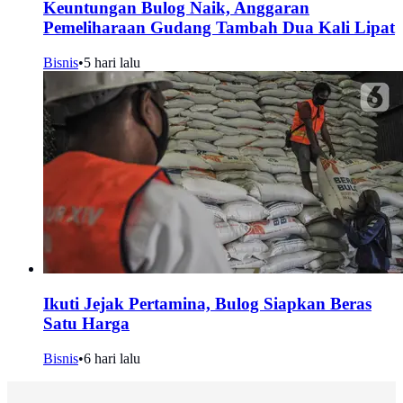
Keuntungan Bulog Naik, Anggaran
Pemeliharaan Gudang Tambah Dua Kali Lipat
Bisnis
•
5 hari lalu
Ikuti Jejak Pertamina, Bulog Siapkan Beras
Satu Harga
Bisnis
•
6 hari lalu