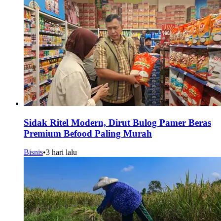
Sidak Ritel Modern, Dirut Bulog Pamer Beras
Premium Befood Paling Murah
Bisnis
•
3 hari lalu