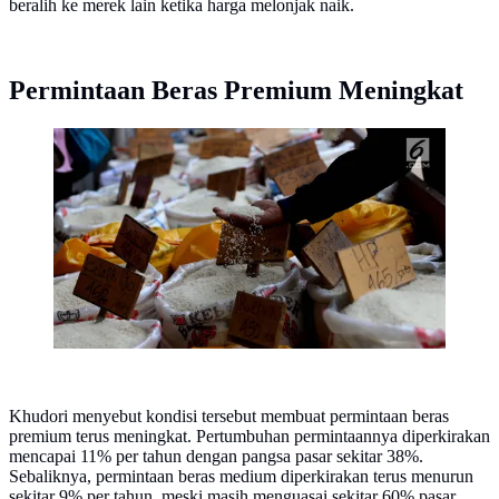
beralih ke merek lain ketika harga melonjak naik.
Permintaan Beras Premium Meningkat
Pedagang melihat beras dagangannya di Pasar Induk
Cipinang, Jakarta. (Liputan6.com/Angga Yuniar)
Khudori menyebut kondisi tersebut membuat permintaan beras
premium terus meningkat. Pertumbuhan permintaannya diperkirakan
mencapai 11% per tahun dengan pangsa pasar sekitar 38%.
Sebaliknya, permintaan beras medium diperkirakan terus menurun
sekitar 9% per tahun, meski masih menguasai sekitar 60% pasar.