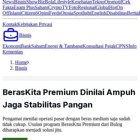
News
Bisnis
ShowBiz
Bola
Lifestyle
Kesehatan
Tekno
Otomotif
Cek
Fakta
Enam Plus
Saham
Crypto
TV
Foto
Regional
Global
Hot
On
Off
Islami
Citizen6
Opini
Feeds
Otosia
Spotlight
English
Disabilitas
Berita
Kontak
Kebijakan Privasi
Bisnis
Ekonomi
Bank
Saham
Energi & Tambang
Konsultasi Pajak
CPNS
Info
Kementan
Home
Bisnis
BerasKita Premium Dinilai Ampuh
Jaga Stabilitas Pangan
Pengamat menilai operasi pasar dengan beras medium saja sudah
tidak cukup. Usulan program BerasKita Premium dari Bulog
diharapkan menjadi solusi jitu.