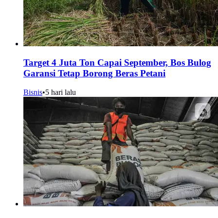
Target 4 Juta Ton Capai September, Bos Bulog
Garansi Tetap Borong Beras Petani
Bisnis
•
5 hari lalu