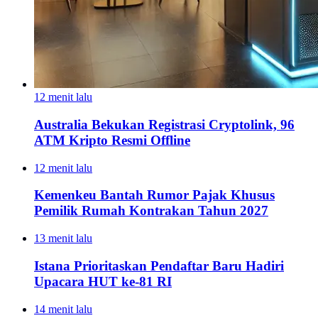
12 menit lalu
Australia Bekukan Registrasi Cryptolink, 96
ATM Kripto Resmi Offline
12 menit lalu
Kemenkeu Bantah Rumor Pajak Khusus
Pemilik Rumah Kontrakan Tahun 2027
13 menit lalu
Istana Prioritaskan Pendaftar Baru Hadiri
Upacara HUT ke-81 RI
14 menit lalu