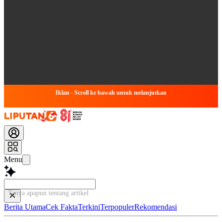
Iklan - Scroll ke bawah untuk melanjutkan
Menu
Tanya apapun tentang artikel ini...
Berita Utama
Cek Fakta
Terkini
Terpopuler
Rekomendasi