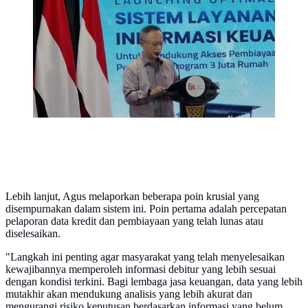
Jasa Keuangan (OJK) Agus E. Siregar, dalam
Launching Optimalisasi SLIK, di Gedung Menara
Radius Prawiro Jakarta, Senin (6/7/2026).
(Liputan6.com/Tira)
Lebih lanjut, Agus melaporkan beberapa poin krusial yang
disempurnakan dalam sistem ini. Poin pertama adalah percepatan
pelaporan data kredit dan pembiayaan yang telah lunas atau
diselesaikan.
"Langkah ini penting agar masyarakat yang telah menyelesaikan
kewajibannya memperoleh informasi debitur yang lebih sesuai
dengan kondisi terkini. Bagi lembaga jasa keuangan, data yang lebih
mutakhir akan mendukung analisis yang lebih akurat dan
mengurangi risiko keputusan berdasarkan informasi yang belum