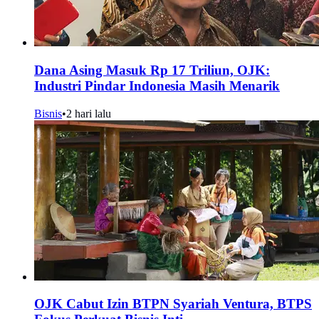
Dana Asing Masuk Rp 17 Triliun, OJK:
Industri Pindar Indonesia Masih Menarik
Bisnis
•
2 hari lalu
OJK Cabut Izin BTPN Syariah Ventura, BTPS