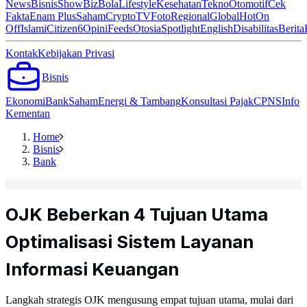
News
Bisnis
ShowBiz
Bola
Lifestyle
Kesehatan
Tekno
Otomotif
Cek
Fakta
Enam Plus
Saham
Crypto
TV
Foto
Regional
Global
Hot
On
Off
Islami
Citizen6
Opini
Feeds
Otosia
Spotlight
English
Disabilitas
Berita
Kontak
Kebijakan Privasi
Bisnis
Ekonomi
Bank
Saham
Energi & Tambang
Konsultasi Pajak
CPNS
Info
Kementan
Home
Bisnis
Bank
OJK Beberkan 4 Tujuan Utama
Optimalisasi Sistem Layanan
Informasi Keuangan
Langkah strategis OJK mengusung empat tujuan utama, mulai dari