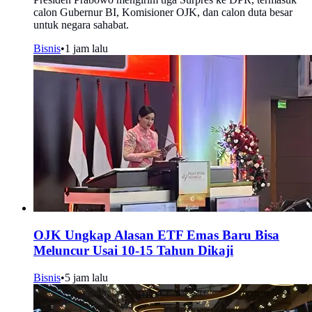
calon Gubernur BI, Komisioner OJK, dan calon duta besar
untuk negara sahabat.
Bisnis
•
1 jam lalu
OJK Ungkap Alasan ETF Emas Baru Bisa
Meluncur Usai 10-15 Tahun Dikaji
Bisnis
•
5 jam lalu