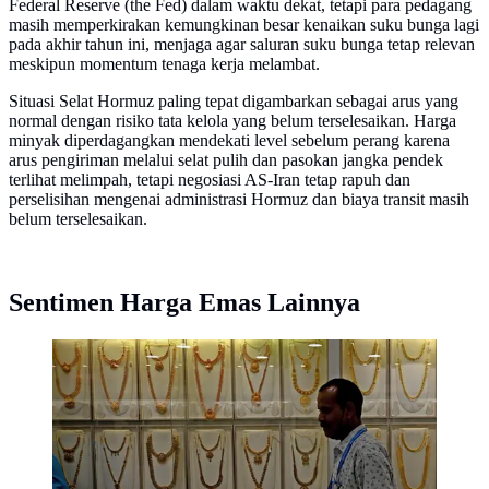
Federal Reserve (the Fed) dalam waktu dekat, tetapi para pedagang
masih memperkirakan kemungkinan besar kenaikan suku bunga lagi
pada akhir tahun ini, menjaga agar saluran suku bunga tetap relevan
meskipun momentum tenaga kerja melambat.
Situasi Selat Hormuz paling tepat digambarkan sebagai arus yang
normal dengan risiko tata kelola yang belum terselesaikan. Harga
minyak diperdagangkan mendekati level sebelum perang karena
arus pengiriman melalui selat pulih dan pasokan jangka pendek
terlihat melimpah, tetapi negosiasi AS-Iran tetap rapuh dan
perselisihan mengenai administrasi Hormuz dan biaya transit masih
belum terselesaikan.
Sentimen Harga Emas Lainnya
Seorang penjual berjalan melewati kalung emas yang
dipajang selama festival Hindu 'Akshaya Tritiya', hari
keberuntungan dalam kalender Hindu untuk membeli
barang-barang berharga, di ruang pamer perhiasan di
Chennai, India. (Arun SANKAR / AFP)