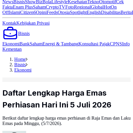
News
Bisnis
ShowBiz
Bola
Lifestyle
Kesehatan
Tekno
Otomotif
Cek
Fakta
Enam Plus
Saham
Crypto
TV
Foto
Regional
Global
Hot
On
Off
Islami
Citizen6
Opini
Feeds
Otosia
Spotlight
English
Disabilitas
Berita
Kontak
Kebijakan Privasi
Bisnis
Ekonomi
Bank
Saham
Energi & Tambang
Konsultasi Pajak
CPNS
Info
Kementan
Home
Bisnis
Ekonomi
Daftar Lengkap Harga Emas
Perhiasan Hari Ini 5 Juli 2026
Berikut daftar lengkap harga emas perhiasan di Raja Emas dan Laku
Emas pada Minggu, (5/7/2026).