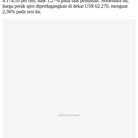
4.174,10 per ons, naik 1,27% pada saat penulisan. Sementara itu,
harga perak spot diperdagangkan di dekat US$ 62.270, menguat
2,36% pada sesi itu.
Advertisement