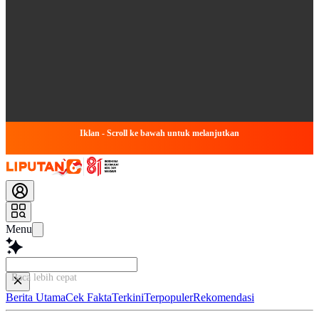
Iklan - Scroll ke bawah untuk melanjutkan
Menu
Simpulkan A
Berita Utama
Cek Fakta
Terkini
Terpopuler
Rekomendasi