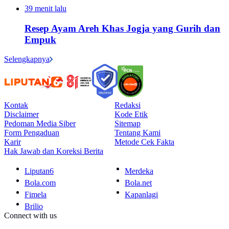
39 menit lalu
Resep Ayam Areh Khas Jogja yang Gurih dan
Empuk
Selengkapnya
Kontak
Redaksi
Disclaimer
Kode Etik
Pedoman Media Siber
Sitemap
Form Pengaduan
Tentang Kami
Karir
Metode Cek Fakta
Hak Jawab dan Koreksi Berita
Liputan6
Merdeka
Bola.com
Bola.net
Fimela
Kapanlagi
Brilio
Connect with us