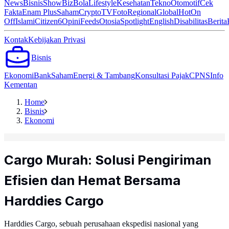
News
Bisnis
ShowBiz
Bola
Lifestyle
Kesehatan
Tekno
Otomotif
Cek
Fakta
Enam Plus
Saham
Crypto
TV
Foto
Regional
Global
Hot
On
Off
Islami
Citizen6
Opini
Feeds
Otosia
Spotlight
English
Disabilitas
Berita
Kontak
Kebijakan Privasi
Bisnis
Ekonomi
Bank
Saham
Energi & Tambang
Konsultasi Pajak
CPNS
Info
Kementan
Home
Bisnis
Ekonomi
Cargo Murah: Solusi Pengiriman
Efisien dan Hemat Bersama
Harddies Cargo
Harddies Cargo, sebuah perusahaan ekspedisi nasional yang