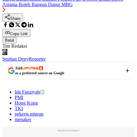
Asrama Boleh Bangun Dapur MBG
Share
Copy Link
Batal
Tim Redaksi
Septian Deny
Reporter
Add
as a preferred source on Google
Ida Fauziyah
PMI
Hong Kong
TKI
pekerja migran
menaker
Advertisement