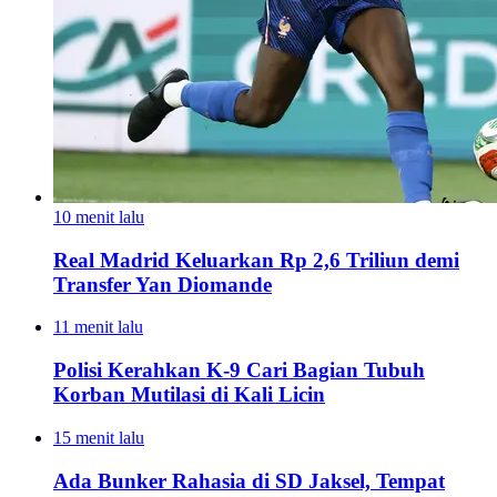
10 menit lalu
Real Madrid Keluarkan Rp 2,6 Triliun demi
Transfer Yan Diomande
11 menit lalu
Polisi Kerahkan K-9 Cari Bagian Tubuh
Korban Mutilasi di Kali Licin
15 menit lalu
Ada Bunker Rahasia di SD Jaksel, Tempat