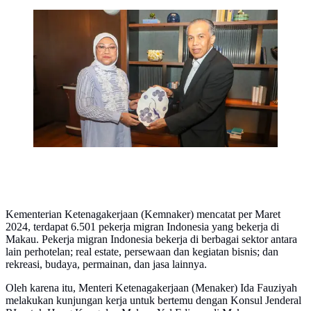
Menteri Ketenagakerjaan, Ida Fauziyah dalam
pertemuan dengan Konsul Jenderal RI untuk Hong
Kong dan Makau, Yul Edison, di Makau, Rabu
(8/5/2024) waktu setempat.
Kementerian Ketenagakerjaan (Kemnaker) mencatat per Maret
2024, terdapat 6.501 pekerja migran Indonesia yang bekerja di
Makau. Pekerja migran Indonesia bekerja di berbagai sektor antara
lain perhotelan; real estate, persewaan dan kegiatan bisnis; dan
rekreasi, budaya, permainan, dan jasa lainnya.
Oleh karena itu, Menteri Ketenagakerjaan (Menaker) Ida Fauziyah
melakukan kunjungan kerja untuk bertemu dengan Konsul Jenderal