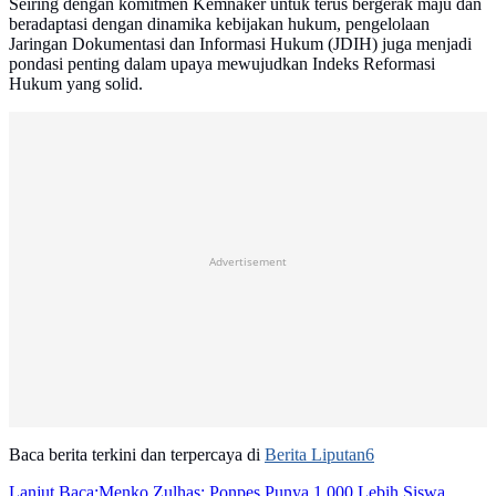
Seiring dengan komitmen Kemnaker untuk terus bergerak maju dan
beradaptasi dengan dinamika kebijakan hukum, pengelolaan
Jaringan Dokumentasi dan Informasi Hukum (JDIH) juga menjadi
pondasi penting dalam upaya mewujudkan Indeks Reformasi
Hukum yang solid.
Advertisement
Baca berita terkini dan terpercaya di
Berita Liputan6
Lanjut Baca:
Menko Zulhas: Ponpes Punya 1.000 Lebih Siswa