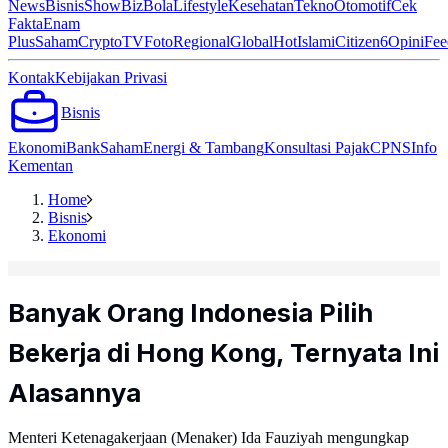
News
Bisnis
ShowBiz
Bola
Lifestyle
Kesehatan
Tekno
Otomotif
Cek
Fakta
Enam
Plus
Saham
Crypto
TV
Foto
Regional
Global
Hot
Islami
Citizen6
Opini
Fee
Kontak
Kebijakan Privasi
Bisnis
Ekonomi
Bank
Saham
Energi & Tambang
Konsultasi Pajak
CPNS
Info
Kementan
Home
Bisnis
Ekonomi
Banyak Orang Indonesia Pilih
Bekerja di Hong Kong, Ternyata Ini
Alasannya
Menteri Ketenagakerjaan (Menaker) Ida Fauziyah mengungkap