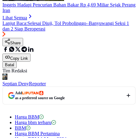
Inggris Hadapi Pencurian Bahan Bakar Rp 4,69 Miliar Sejak Perang
Iran
Lihat Semua
Lanjut Baca:
Selesai Diuji, Tol Probolinggo–Banyuwangi Seksi 1
dan 2 Siap Beroperasi
Share
Copy Link
Batal
Tim Redaksi
Septian Deny
Reporter
Add
as a preferred source on Google
Harga BBM
Harga bbm terbaru
BBM
Harga BBM Pertamina