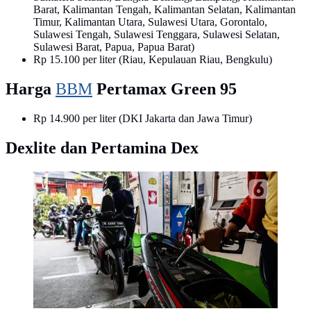
Barat, Kalimantan Tengah, Kalimantan Selatan, Kalimantan
Timur, Kalimantan Utara, Sulawesi Utara, Gorontalo,
Sulawesi Tengah, Sulawesi Tenggara, Sulawesi Selatan,
Sulawesi Barat, Papua, Papua Barat)
Rp 15.100 per liter (Riau, Kepulauan Riau, Bengkulu)
Harga
BBM
Pertamax Green 95
Rp 14.900 per liter (DKI Jakarta dan Jawa Timur)
Dexlite dan Pertamina Dex
Sejumlah kendaraan mengantri di SPBU kawasan
Kuningan, Jakarta, Sabtu (3/9/2022). Pemerintah
akhirnya menaikan harga BBM bersubsidi, Adapun
harga BBM yang mengalami kenaikan yaitu Pertalite
menjadi Rp 10.000 per liter, harga solar menjadi Rp
6.800 per liter dan Pertamax menjadi Rp 14.500 per
liter. (Liputan6.com/Faizal Fanani)