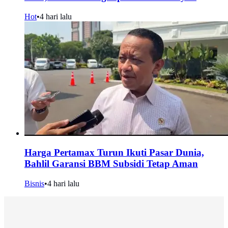
Hot
•
4 hari lalu
Harga Pertamax Turun Ikuti Pasar Dunia,
Bahlil Garansi BBM Subsidi Tetap Aman
Bisnis
•
4 hari lalu