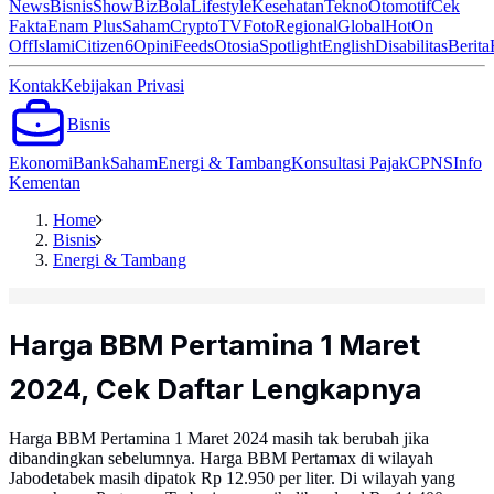
News
Bisnis
ShowBiz
Bola
Lifestyle
Kesehatan
Tekno
Otomotif
Cek
Fakta
Enam Plus
Saham
Crypto
TV
Foto
Regional
Global
Hot
On
Off
Islami
Citizen6
Opini
Feeds
Otosia
Spotlight
English
Disabilitas
Berita
Kontak
Kebijakan Privasi
Bisnis
Ekonomi
Bank
Saham
Energi & Tambang
Konsultasi Pajak
CPNS
Info
Kementan
Home
Bisnis
Energi & Tambang
Harga BBM Pertamina 1 Maret
2024, Cek Daftar Lengkapnya
Harga BBM Pertamina 1 Maret 2024 masih tak berubah jika
dibandingkan sebelumnya. Harga BBM Pertamax di wilayah
Jabodetabek masih dipatok Rp 12.950 per liter. Di wilayah yang