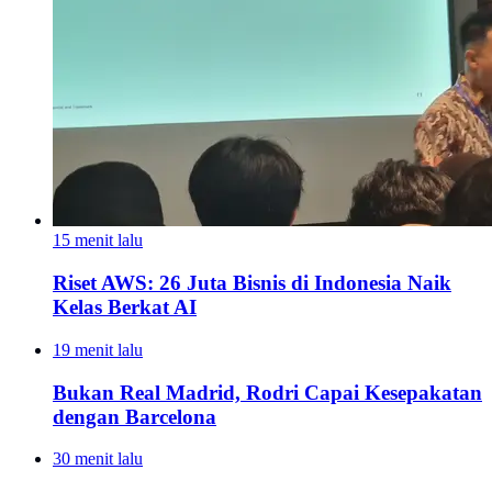
15 menit lalu
Riset AWS: 26 Juta Bisnis di Indonesia Naik
Kelas Berkat AI
19 menit lalu
Bukan Real Madrid, Rodri Capai Kesepakatan
dengan Barcelona
30 menit lalu