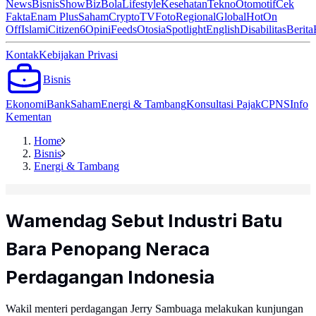
News
Bisnis
ShowBiz
Bola
Lifestyle
Kesehatan
Tekno
Otomotif
Cek
Fakta
Enam Plus
Saham
Crypto
TV
Foto
Regional
Global
Hot
On
Off
Islami
Citizen6
Opini
Feeds
Otosia
Spotlight
English
Disabilitas
Berita
Kontak
Kebijakan Privasi
Bisnis
Ekonomi
Bank
Saham
Energi & Tambang
Konsultasi Pajak
CPNS
Info
Kementan
Home
Bisnis
Energi & Tambang
Wamendag Sebut Industri Batu
Bara Penopang Neraca
Perdagangan Indonesia
Wakil menteri perdagangan Jerry Sambuaga melakukan kunjungan