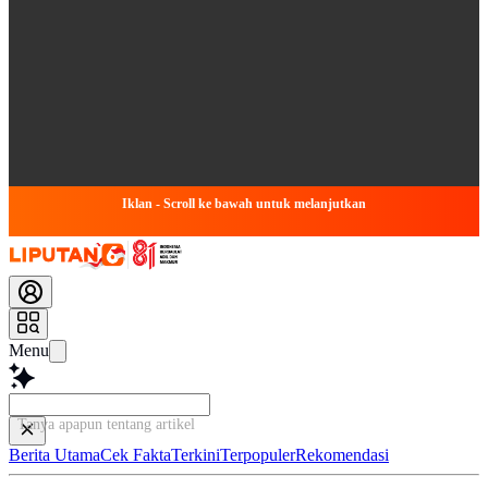
Iklan - Scroll ke bawah untuk melanjutkan
Menu
Tanya apapun tentang artikel ini...
Berita Utama
Cek Fakta
Terkini
Terpopuler
Rekomendasi