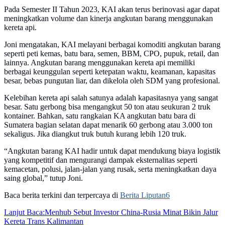
Pada Semester II Tahun 2023, KAI akan terus berinovasi agar dapat
meningkatkan volume dan kinerja angkutan barang menggunakan
kereta api.
Joni mengatakan, KAI melayani berbagai komoditi angkutan barang
seperti peti kemas, batu bara, semen, BBM, CPO, pupuk, retail, dan
lainnya. Angkutan barang menggunakan kereta api memiliki
berbagai keunggulan seperti ketepatan waktu, keamanan, kapasitas
besar, bebas pungutan liar, dan dikelola oleh SDM yang profesional.
Kelebihan kereta api salah satunya adalah kapasitasnya yang sangat
besar. Satu gerbong bisa mengangkut 50 ton atau seukuran 2 truk
kontainer. Bahkan, satu rangkaian KA angkutan batu bara di
Sumatera bagian selatan dapat menarik 60 gerbong atau 3.000 ton
sekaligus. Jika diangkut truk butuh kurang lebih 120 truk.
“Angkutan barang KAI hadir untuk dapat mendukung biaya logistik
yang kompetitif dan mengurangi dampak eksternalitas seperti
kemacetan, polusi, jalan-jalan yang rusak, serta meningkatkan daya
saing global,” tutup Joni.
Baca berita terkini dan terpercaya di
Berita Liputan6
Lanjut Baca:
Menhub Sebut Investor China-Rusia Minat Bikin Jalur
Kereta Trans Kalimantan