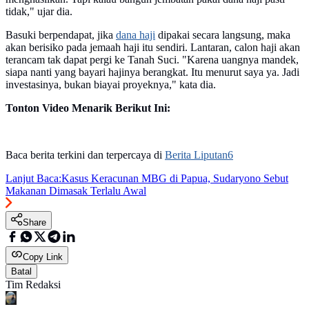
tidak," ujar dia.
Basuki berpendapat, jika
dana haji
dipakai secara langsung, maka
akan berisiko pada jemaah haji itu sendiri. Lantaran, calon haji akan
terancam tak dapat pergi ke Tanah Suci. "Karena uangnya mandek,
siapa nanti yang bayari hajinya berangkat. Itu menurut saya ya. Jadi
investasinya, bukan biayai proyeknya," kata dia.
Tonton Video Menarik Berikut Ini:
Baca berita terkini dan terpercaya di
Berita Liputan6
Lanjut Baca:
Kasus Keracunan MBG di Papua, Sudaryono Sebut
Makanan Dimasak Terlalu Awal
Share
Copy Link
Batal
Tim Redaksi