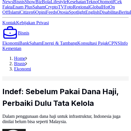
News
Bisnis
ShowBiz
Bola
Lifestyle
Kesehatan
Tekno
Otomotif
Cek
Fakta
Enam Plus
Saham
Crypto
TV
Foto
Regional
Global
Hot
On
Off
Islami
Citizen6
Opini
Feeds
Otosia
Spotlight
English
Disabilitas
Berita
Kontak
Kebijakan Privasi
Bisnis
Ekonomi
Bank
Saham
Energi & Tambang
Konsultasi Pajak
CPNS
Info
Kementan
Home
Bisnis
Ekonomi
Indef: Sebelum Pakai Dana Haji,
Perbaiki Dulu Tata Kelola
Dalam penggunaan dana haji untuk infrastruktur, Indonesia juga
dinilai belum bisa seperti Malaysia.