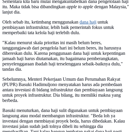
Sementara kita baru mulai mengakuntabelkan dana pengelolaan haji
itu. Maka tidak bisa dibandingkan
apple to apple
dengan Malaysia,"
lanjut dia.
Oleh sebab itu, ketimbang menggunakan
dana haji
untuk
pembiayaan infrastruktur, lebih baik pemerintah fokus untuk
memperbaiki tata kelola haji terlebih dulu.
"Kalau menurut skala prioritas ini masih belum beres,
tanggungjawab dari pengelola hari ini belum beres, itu harusnya
dibereskan dulu. Karena penggunaan dana haji untuk kepentingan
jamaah haji harus diutamakan, itu bagaimana pemberangkatan,
penyelenggaraan ibadah haji terselenggara sebaik-baiknya dulu,"
tandas dia.
Sebelumnya, Menteri Pekerjaan Umum dan Perumahan Rakyat
(PUPR) Basuki Hadimuljono menyatakan harus ada pembedaan
antara investasi di bidang infrastruktur dan pembiayaan langsung
untuk proyek infrastruktur. Dia bilang, itu memiliki makna yang
berbeda.
Basuki menuturkan, dana haji sulit digunakan untuk pembiayaan
langsung atau modal membangun infrastruktur. "Beda loh ya
investasi dengan membiayai proyek beda, harus dibedakan. Kalau
investasi jalan sudah jadi tolnya dibeli itu sehingga dia
menghasilkan. Tapi kalau bangun jembatan pakai dana haji pasti