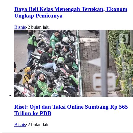
Daya Beli Kelas Menengah Tertekan, Ekonom
Ungkap Pemicunya
Bisnis
•
2 bulan lalu
Riset: Ojol dan Taksi Online Sumbang Rp 565
Triliun ke PDB
Bisnis
•
2 bulan lalu