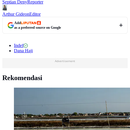
Septian Deny
Reporter
Arthur Gideon
Editor
Add
as a preferred source on Google
Indef
Dana Haji
Advertisement
Rekomendasi