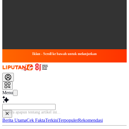
Iklan - Scroll ke bawah untuk melanjutkan
Menu
Tanya apapun tentang artikel ini...
Berita Utama
Cek Fakta
Terkini
Terpopuler
Rekomendasi