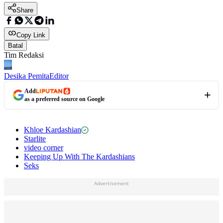
Share
Copy Link
Batal
Tim Redaksi
Desika Pemita
Editor
Add
as a preferred source on Google
Khloe Kardashian
Starlite
video corner
Keeping Up With The Kardashians
Seks
Advertisement