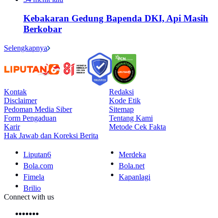
Kebakaran Gedung Bapenda DKI, Api Masih
Berkobar
Selengkapnya
Kontak
Redaksi
Disclaimer
Kode Etik
Pedoman Media Siber
Sitemap
Form Pengaduan
Tentang Kami
Karir
Metode Cek Fakta
Hak Jawab dan Koreksi Berita
Liputan6
Merdeka
Bola.com
Bola.net
Fimela
Kapanlagi
Brilio
Connect with us