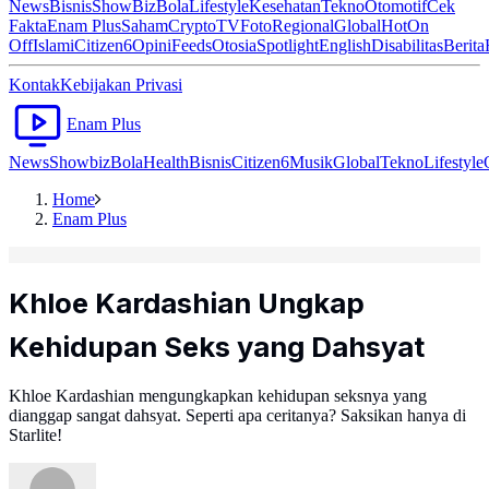
News
Bisnis
ShowBiz
Bola
Lifestyle
Kesehatan
Tekno
Otomotif
Cek
Fakta
Enam Plus
Saham
Crypto
TV
Foto
Regional
Global
Hot
On
Off
Islami
Citizen6
Opini
Feeds
Otosia
Spotlight
English
Disabilitas
Berita
Kontak
Kebijakan Privasi
Enam Plus
News
Showbiz
Bola
Health
Bisnis
Citizen6
Musik
Global
Tekno
Lifestyle
Home
Enam Plus
Khloe Kardashian Ungkap
Kehidupan Seks yang Dahsyat
Khloe Kardashian mengungkapkan kehidupan seksnya yang
dianggap sangat dahsyat. Seperti apa ceritanya? Saksikan hanya di
Starlite!