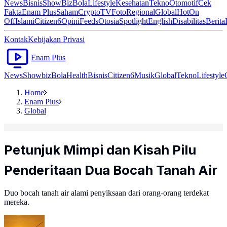
News
Bisnis
ShowBiz
Bola
Lifestyle
Kesehatan
Tekno
Otomotif
Cek
Fakta
Enam Plus
Saham
Crypto
TV
Foto
Regional
Global
Hot
On
Off
Islami
Citizen6
Opini
Feeds
Otosia
Spotlight
English
Disabilitas
Berita
Kontak
Kebijakan Privasi
Enam Plus
News
Showbiz
Bola
Health
Bisnis
Citizen6
Musik
Global
Tekno
Lifestyle
Home
Enam Plus
Global
Petunjuk Mimpi dan Kisah Pilu
Penderitaan Dua Bocah Tanah Air
Duo bocah tanah air alami penyiksaan dari orang-orang terdekat
mereka.