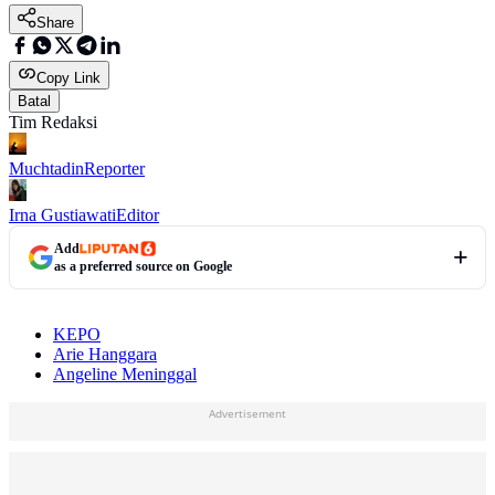
Share
Copy Link
Batal
Tim Redaksi
Muchtadin
Reporter
Irna Gustiawati
Editor
Add
as a preferred source on Google
KEPO
Arie Hanggara
Angeline Meninggal
Advertisement