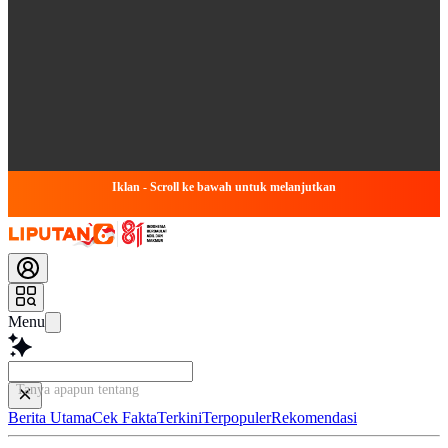
Iklan - Scroll ke bawah untuk melanjutkan
Menu
Tanya apapun tentang ar
Berita Utama
Cek Fakta
Terkini
Terpopuler
Rekomendasi