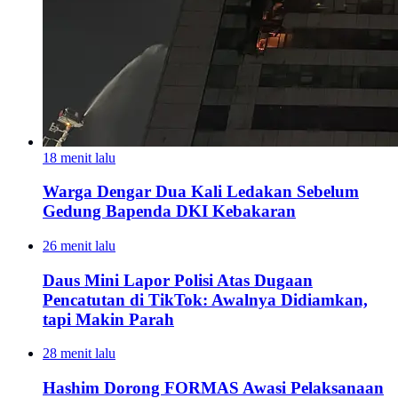
18 menit lalu
Warga Dengar Dua Kali Ledakan Sebelum
Gedung Bapenda DKI Kebakaran
26 menit lalu
Daus Mini Lapor Polisi Atas Dugaan
Pencatutan di TikTok: Awalnya Didiamkan,
tapi Makin Parah
28 menit lalu
Hashim Dorong FORMAS Awasi Pelaksanaan