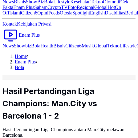
News
Bisnis
ShowBiz
Bola
Lifestyle
Kesehatan
Tekno
Otomotif
Cek
Fakta
Enam Plus
Saham
Crypto
TV
Foto
Regional
Global
Hot
On
Off
Islami
Citizen6
Opini
Feeds
Otosia
Spotlight
English
Disabilitas
Berita
Kontak
Kebijakan Privasi
Enam Plus
News
Showbiz
Bola
Health
Bisnis
Citizen6
Musik
Global
Tekno
Lifestyle
Home
Enam Plus
Bola
Hasil Pertandingan Liga
Champions: Man.City vs
Barcelona 1 - 2
Hasil Pertandingan Liga Champions antara Man.City melawan
Barcelona.