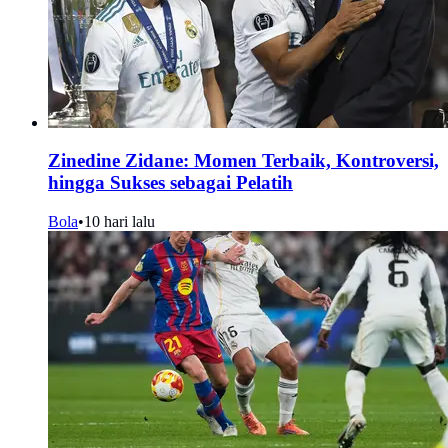
Zinedine Zidane: Momen Terbaik, Kontroversi,
hingga Sukses sebagai Pelatih
Bola
•
10 hari lalu