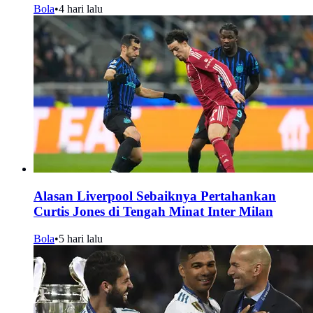
Bola
•
4 hari lalu
Alasan Liverpool Sebaiknya Pertahankan
Curtis Jones di Tengah Minat Inter Milan
Bola
•
5 hari lalu