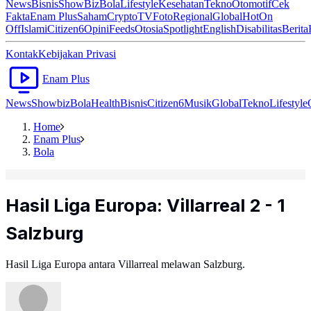
News
Bisnis
ShowBiz
Bola
Lifestyle
Kesehatan
Tekno
Otomotif
Cek
Fakta
Enam Plus
Saham
Crypto
TV
Foto
Regional
Global
Hot
On
Off
Islami
Citizen6
Opini
Feeds
Otosia
Spotlight
English
Disabilitas
Berita
Kontak
Kebijakan Privasi
Enam Plus
News
Showbiz
Bola
Health
Bisnis
Citizen6
Musik
Global
Tekno
Lifestyle
Home
Enam Plus
Bola
Hasil Liga Europa: Villarreal 2 - 1
Salzburg
Hasil Liga Europa antara Villarreal melawan Salzburg.