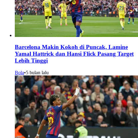
Barcelona Makin Kokoh di Puncak, Lamine
Yamal Hattrick dan Hansi Flick Pasang Target
Lebih Tinggi
Bola
•
5 bulan lalu