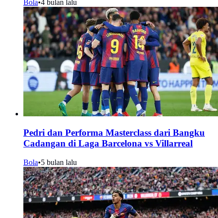
Bola
•
4 bulan lalu
Pedri dan Performa Masterclass dari Bangku
Cadangan di Laga Barcelona vs Villarreal
Bola
•
5 bulan lalu