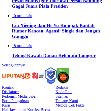
Pesan Manis Igor Tolic usai Persib Bandung
Gagal Juara Piala Presiden
10 menit lalu
Liu Xiening dan He Yu Kompak Bantah
Rumor Kencan, Agensi: Single dan Jangan
Ganggu
18 menit lalu
Tebing Kawah Danau Kelimutu Longsor
Selengkapnya
Kontak
Redaksi
Disclaimer
Kode Etik
Pedoman Media Siber
Sitemap
Form Pengaduan
Tentang Kami
Karir
Metode Cek Fakta
Hak Jawab dan Koreksi Berita