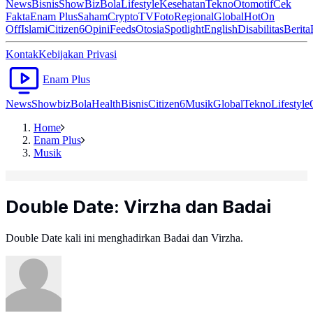
News
Bisnis
ShowBiz
Bola
Lifestyle
Kesehatan
Tekno
Otomotif
Cek
Fakta
Enam Plus
Saham
Crypto
TV
Foto
Regional
Global
Hot
On
Off
Islami
Citizen6
Opini
Feeds
Otosia
Spotlight
English
Disabilitas
Berita
Kontak
Kebijakan Privasi
Enam Plus
News
Showbiz
Bola
Health
Bisnis
Citizen6
Musik
Global
Tekno
Lifestyle
Home
Enam Plus
Musik
Double Date: Virzha dan Badai
Double Date kali ini menghadirkan Badai dan Virzha.