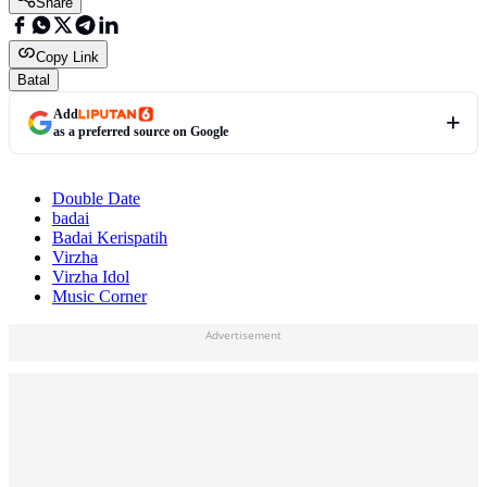
Share
Copy Link
Batal
Add
as a preferred source on Google
Double Date
badai
Badai Kerispatih
Virzha
Virzha Idol
Music Corner
Advertisement