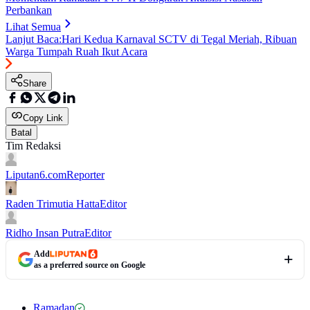
Perbankan
Lihat Semua
Lanjut Baca:
Hari Kedua Karnaval SCTV di Tegal Meriah, Ribuan
Warga Tumpah Ruah Ikut Acara
Share
Copy Link
Batal
Tim Redaksi
Liputan6.com
Reporter
Raden Trimutia Hatta
Editor
Ridho Insan Putra
Editor
Add
as a preferred source on Google
Ramadan