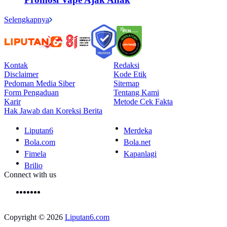
Selengkapnya
Kontak
Redaksi
Disclaimer
Kode Etik
Pedoman Media Siber
Sitemap
Form Pengaduan
Tentang Kami
Karir
Metode Cek Fakta
Hak Jawab dan Koreksi Berita
Liputan6
Merdeka
Bola.com
Bola.net
Fimela
Kapanlagi
Brilio
Connect with us
Copyright © 2026
Liputan6.com