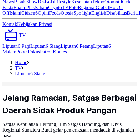
News
Bisnis
ShowBiz
Bola
Lifestyle
Kesehatan
Tekno
Otomotif
Cek
Fakta
Enam Plus
Saham
Crypto
TV
Foto
Regional
Global
Hot
On
Off
Islami
Citizen6
Opini
Feeds
Otosia
Spotlight
English
Disabilitas
Berita
Kontak
Kebijakan Privasi
TV
Liputan6 Pagi
Liputan6 Siang
Liputan6 Petang
Liputan6
Malam
Potret
Fokus
Patroli
Kontes
Home
TV
Liputan6 Siang
Jelang Ramadan, Satgas Berbagai
Daerah Sidak Produk Pangan
Satgas Kepulauan Belitung, Tim Satgas Bandung, dan Divisi
Regional Sumatera Barat gelar pemeriksaan mendadak di sejumlah
pasar.