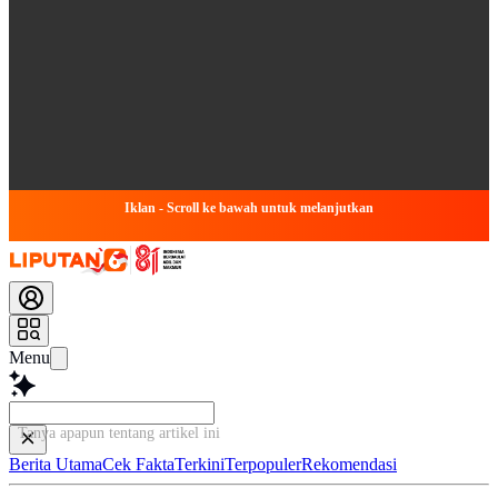
Iklan - Scroll ke bawah untuk melanjutkan
Menu
Tanya apapun tentang artikel ini...
Berita Utama
Cek Fakta
Terkini
Terpopuler
Rekomendasi