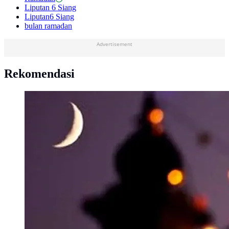
Liputan 6 Siang
Liputan6 Siang
bulan ramadan
Advertisement
Rekomendasi