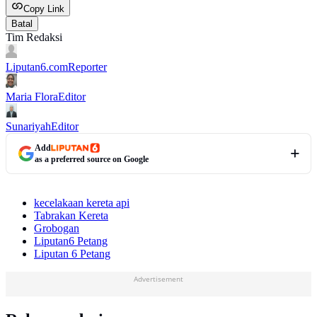
Copy Link
Batal
Tim Redaksi
Liputan6.com
Reporter
Maria Flora
Editor
Sunariyah
Editor
Add
as a preferred source on Google
kecelakaan kereta api
Tabrakan Kereta
Grobogan
Liputan6 Petang
Liputan 6 Petang
Advertisement