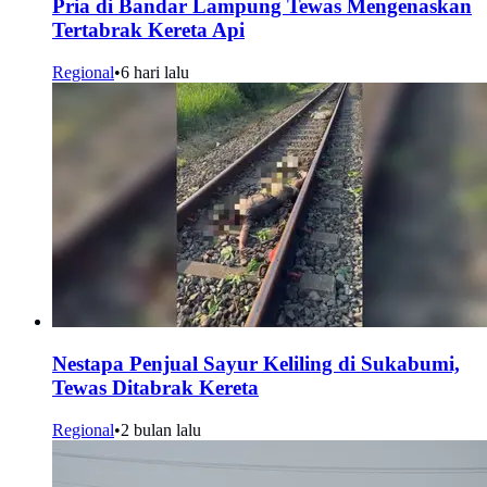
Pria di Bandar Lampung Tewas Mengenaskan
Tertabrak Kereta Api
Regional
•
6 hari lalu
Nestapa Penjual Sayur Keliling di Sukabumi,
Tewas Ditabrak Kereta
Regional
•
2 bulan lalu