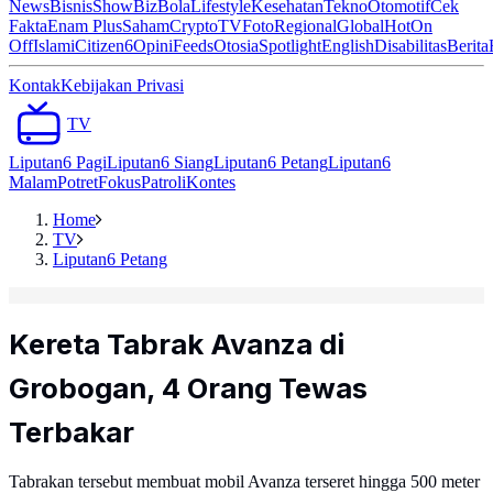
News
Bisnis
ShowBiz
Bola
Lifestyle
Kesehatan
Tekno
Otomotif
Cek
Fakta
Enam Plus
Saham
Crypto
TV
Foto
Regional
Global
Hot
On
Off
Islami
Citizen6
Opini
Feeds
Otosia
Spotlight
English
Disabilitas
Berita
Kontak
Kebijakan Privasi
TV
Liputan6 Pagi
Liputan6 Siang
Liputan6 Petang
Liputan6
Malam
Potret
Fokus
Patroli
Kontes
Home
TV
Liputan6 Petang
Kereta Tabrak Avanza di
Grobogan, 4 Orang Tewas
Terbakar
Tabrakan tersebut membuat mobil Avanza terseret hingga 500 meter