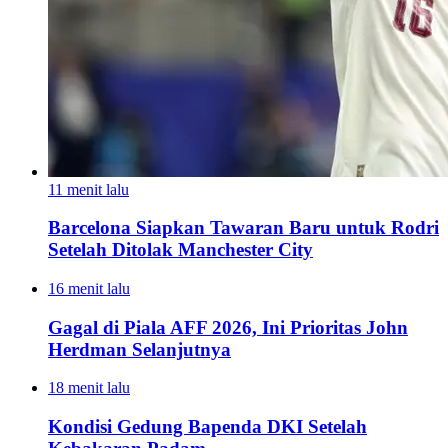
11 menit lalu
Barcelona Siapkan Tawaran Baru untuk Rodri
Setelah Ditolak Manchester City
16 menit lalu
Gagal di Piala AFF 2026, Ini Prioritas John
Herdman Selanjutnya
18 menit lalu
Kondisi Gedung Bapenda DKI Setelah