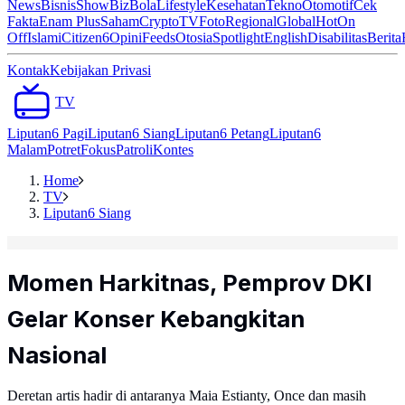
News
Bisnis
ShowBiz
Bola
Lifestyle
Kesehatan
Tekno
Otomotif
Cek
Fakta
Enam Plus
Saham
Crypto
TV
Foto
Regional
Global
Hot
On
Off
Islami
Citizen6
Opini
Feeds
Otosia
Spotlight
English
Disabilitas
Berita
Kontak
Kebijakan Privasi
TV
Liputan6 Pagi
Liputan6 Siang
Liputan6 Petang
Liputan6
Malam
Potret
Fokus
Patroli
Kontes
Home
TV
Liputan6 Siang
Momen Harkitnas, Pemprov DKI
Gelar Konser Kebangkitan
Nasional
Deretan artis hadir di antaranya Maia Estianty, Once dan masih