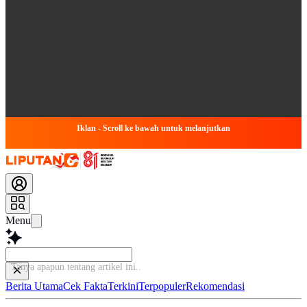
Iklan - Scroll ke bawah untuk melanjutkan
Menu
Tanya apapun tentang artikel ini...
Berita Utama
Cek Fakta
Terkini
Terpopuler
Rekomendasi