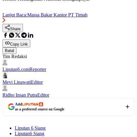
Lanjut Baca:
Massa Bakar Kantor PT Timah
Share
Copy Link
Batal
Tim Redaksi
Liputan6.com
Reporter
Mevi Linawati
Editor
Ridho Insan Putra
Editor
Add
as a preferred source on Google
Liputan 6 Siang
Liputan6 Siang