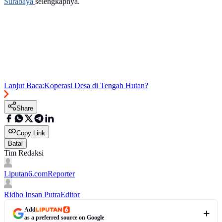
Surabaya
selengkapnya.
Lanjut Baca:
Koperasi Desa di Tengah Hutan?
Share
Copy Link
Batal
Tim Redaksi
Liputan6.com
Reporter
Ridho Insan Putra
Editor
Add
as a preferred source on Google