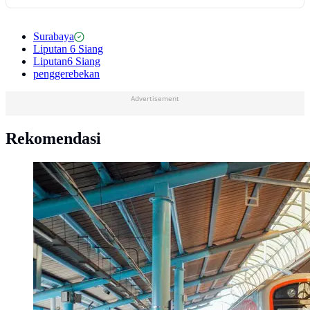
Surabaya
Liputan 6 Siang
Liputan6 Siang
penggerebekan
Advertisement
Rekomendasi