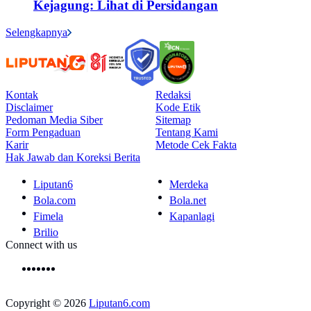
Kejagung: Lihat di Persidangan
Selengkapnya
Kontak
Redaksi
Disclaimer
Kode Etik
Pedoman Media Siber
Sitemap
Form Pengaduan
Tentang Kami
Karir
Metode Cek Fakta
Hak Jawab dan Koreksi Berita
Liputan6
Merdeka
Bola.com
Bola.net
Fimela
Kapanlagi
Brilio
Connect with us
Copyright © 2026
Liputan6.com