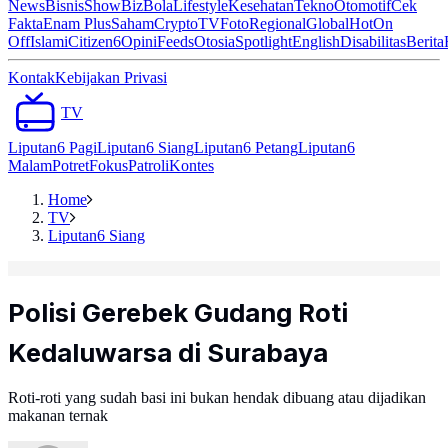
News
Bisnis
ShowBiz
Bola
Lifestyle
Kesehatan
Tekno
Otomotif
Cek
Fakta
Enam Plus
Saham
Crypto
TV
Foto
Regional
Global
Hot
On
Off
Islami
Citizen6
Opini
Feeds
Otosia
Spotlight
English
Disabilitas
Berita
Kontak
Kebijakan Privasi
TV
Liputan6 Pagi
Liputan6 Siang
Liputan6 Petang
Liputan6
Malam
Potret
Fokus
Patroli
Kontes
Home
TV
Liputan6 Siang
Polisi Gerebek Gudang Roti
Kedaluwarsa di Surabaya
Roti-roti yang sudah basi ini bukan hendak dibuang atau dijadikan
makanan ternak