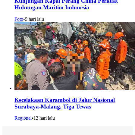
Kunjungan Kapal Perang China Perkuat
Hubungan Maritim Indonesia
Foto
•
5 hari lalu
Kecelakaan Karambol di Jalur Nasional
Surabaya-Malang, Tiga Tewas
Regional
•
12 hari lalu