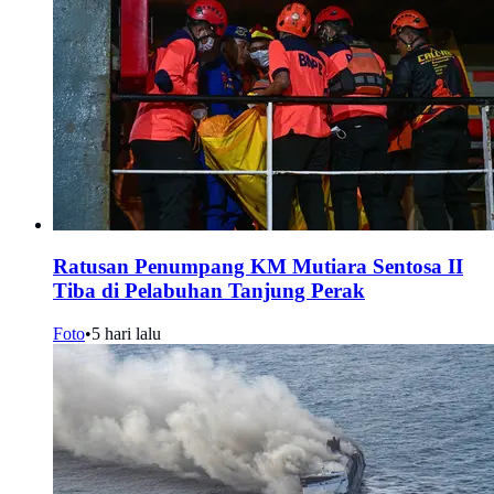
Ratusan Penumpang KM Mutiara Sentosa II
Tiba di Pelabuhan Tanjung Perak
Foto
•
5 hari lalu