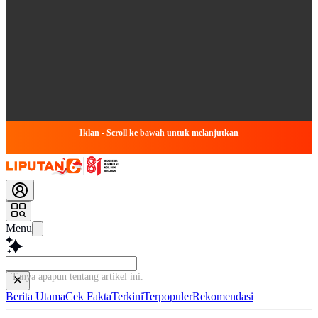
Iklan - Scroll ke bawah untuk melanjutkan
Menu
Tanya apapun tentang artikel ini...
Berita Utama
Cek Fakta
Terkini
Terpopuler
Rekomendasi