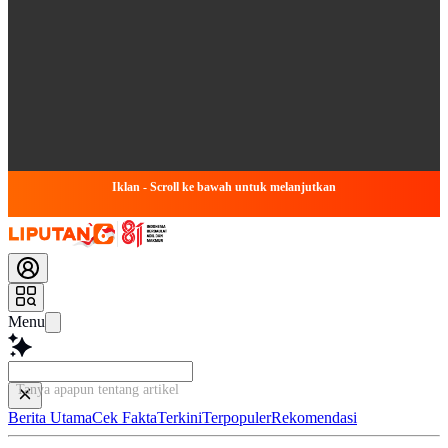
Iklan - Scroll ke bawah untuk melanjutkan
Menu
Tanya apapun tentang artikel ini...
Berita Utama
Cek Fakta
Terkini
Terpopuler
Rekomendasi