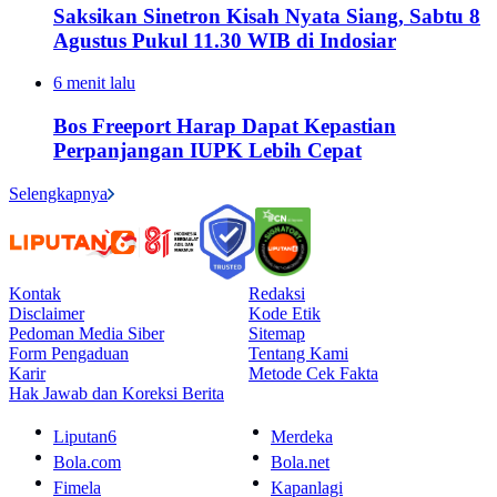
Saksikan Sinetron Kisah Nyata Siang, Sabtu 8
Agustus Pukul 11.30 WIB di Indosiar
6 menit lalu
Bos Freeport Harap Dapat Kepastian
Perpanjangan IUPK Lebih Cepat
Selengkapnya
Kontak
Redaksi
Disclaimer
Kode Etik
Pedoman Media Siber
Sitemap
Form Pengaduan
Tentang Kami
Karir
Metode Cek Fakta
Hak Jawab dan Koreksi Berita
Liputan6
Merdeka
Bola.com
Bola.net
Fimela
Kapanlagi