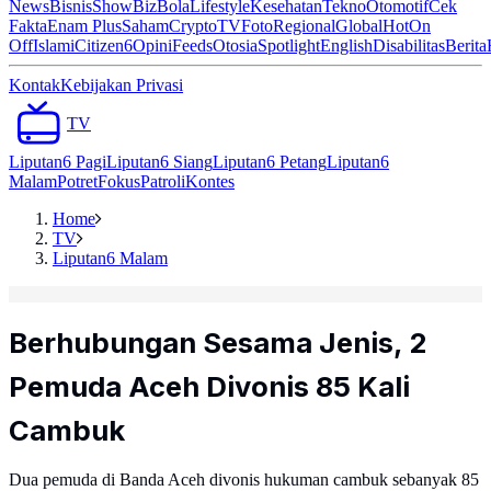
News
Bisnis
ShowBiz
Bola
Lifestyle
Kesehatan
Tekno
Otomotif
Cek
Fakta
Enam Plus
Saham
Crypto
TV
Foto
Regional
Global
Hot
On
Off
Islami
Citizen6
Opini
Feeds
Otosia
Spotlight
English
Disabilitas
Berita
Kontak
Kebijakan Privasi
TV
Liputan6 Pagi
Liputan6 Siang
Liputan6 Petang
Liputan6
Malam
Potret
Fokus
Patroli
Kontes
Home
TV
Liputan6 Malam
Berhubungan Sesama Jenis, 2
Pemuda Aceh Divonis 85 Kali
Cambuk
Dua pemuda di Banda Aceh divonis hukuman cambuk sebanyak 85