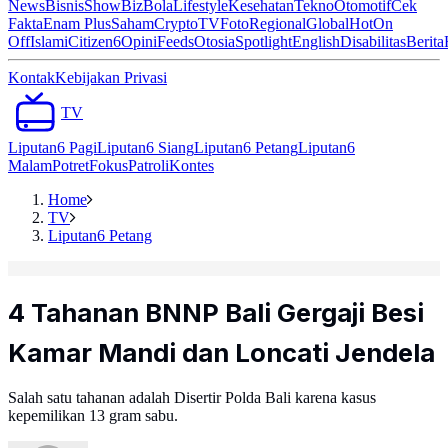
News
Bisnis
ShowBiz
Bola
Lifestyle
Kesehatan
Tekno
Otomotif
Cek
Fakta
Enam Plus
Saham
Crypto
TV
Foto
Regional
Global
Hot
On
Off
Islami
Citizen6
Opini
Feeds
Otosia
Spotlight
English
Disabilitas
Berita
Kontak
Kebijakan Privasi
TV
Liputan6 Pagi
Liputan6 Siang
Liputan6 Petang
Liputan6
Malam
Potret
Fokus
Patroli
Kontes
Home
TV
Liputan6 Petang
4 Tahanan BNNP Bali Gergaji Besi
Kamar Mandi dan Loncati Jendela
Salah satu tahanan adalah Disertir Polda Bali karena kasus
kepemilikan 13 gram sabu.