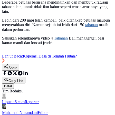
Beberapa petugas berusaha mendinginkan dan membujuk ratusan
tahanan lain, untuk tidak ikut kabur seperti teman-temannya yang
lain.
Lebih dari 200 napi telah kembali, baik ditangkap petugas maupun
menyerahkan diri. Namun sejauh ini lebih dari 150
tahanan
masih
dalam perburuan.
Saksikan selengkapnya video 4
Tahanan
Bali menggergaji besi
kamar mandi dan loncati jendela.
Lanjut Baca:
Koperasi Desa di Tengah Hutan?
Share
Copy Link
Batal
Tim Redaksi
Liputan6.com
Reporter
Muhamad Nuramdani
Editor