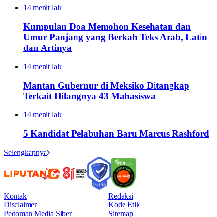
14 menit lalu
Kumpulan Doa Memohon Kesehatan dan
Umur Panjang yang Berkah Teks Arab, Latin
dan Artinya
14 menit lalu
Mantan Gubernur di Meksiko Ditangkap
Terkait Hilangnya 43 Mahasiswa
14 menit lalu
5 Kandidat Pelabuhan Baru Marcus Rashford
Selengkapnya
Kontak
Redaksi
Disclaimer
Kode Etik
Pedoman Media Siber
Sitemap