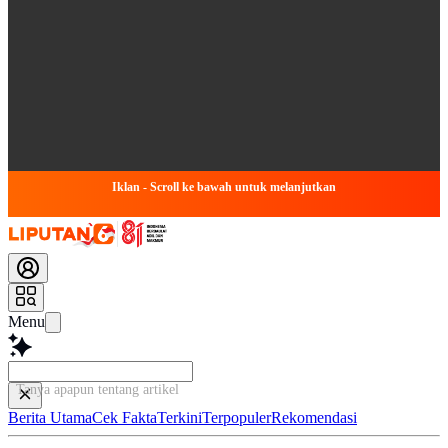
Iklan - Scroll ke bawah untuk melanjutkan
Menu
Tanya apapun tentang artikel ini...
Berita Utama
Cek Fakta
Terkini
Terpopuler
Rekomendasi