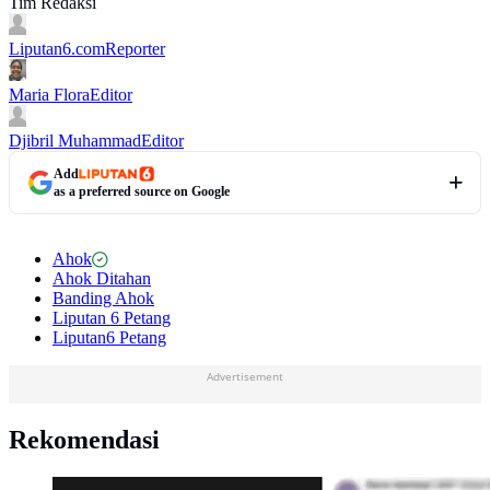
Tim Redaksi
Liputan6.com
Reporter
Maria Flora
Editor
Djibril Muhammad
Editor
Add
as a preferred source on Google
Ahok
Ahok Ditahan
Banding Ahok
Liputan 6 Petang
Liputan6 Petang
Advertisement
Rekomendasi