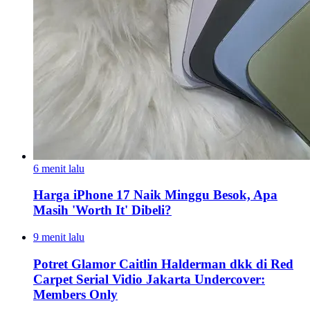
6 menit lalu
Harga iPhone 17 Naik Minggu Besok, Apa
Masih 'Worth It' Dibeli?
9 menit lalu
Potret Glamor Caitlin Halderman dkk di Red
Carpet Serial Vidio Jakarta Undercover:
Members Only