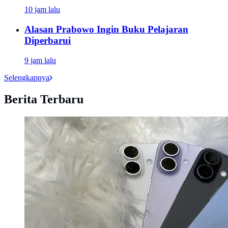
10 jam lalu
Alasan Prabowo Ingin Buku Pelajaran
Diperbarui
9 jam lalu
Selengkapnya
Berita Terbaru