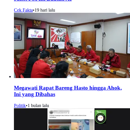
Cek Fakta
•
19 hari lalu
Megawati Rapat Bareng Hasto hingga Ahok,
Ini yang Dibahas
Politik
•
1 bulan lalu