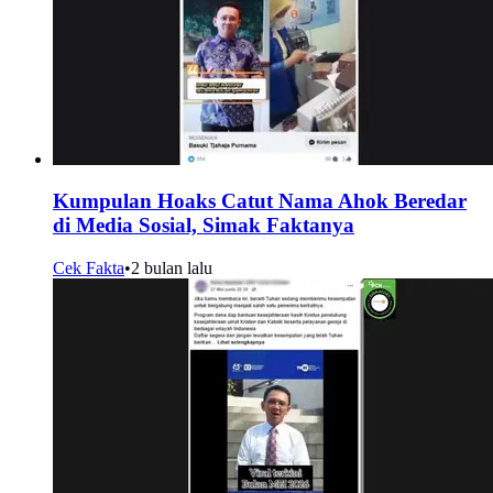
Kumpulan Hoaks Catut Nama Ahok Beredar
di Media Sosial, Simak Faktanya
Cek Fakta
•
2 bulan lalu