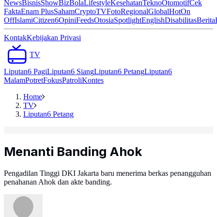
News
Bisnis
ShowBiz
Bola
Lifestyle
Kesehatan
Tekno
Otomotif
Cek
Fakta
Enam Plus
Saham
Crypto
TV
Foto
Regional
Global
Hot
On
Off
Islami
Citizen6
Opini
Feeds
Otosia
Spotlight
English
Disabilitas
Berita
Kontak
Kebijakan Privasi
TV
Liputan6 Pagi
Liputan6 Siang
Liputan6 Petang
Liputan6
Malam
Potret
Fokus
Patroli
Kontes
Home
TV
Liputan6 Petang
Menanti Banding Ahok
Pengadilan Tinggi DKI Jakarta baru menerima berkas penangguhan
penahanan Ahok dan akte banding.