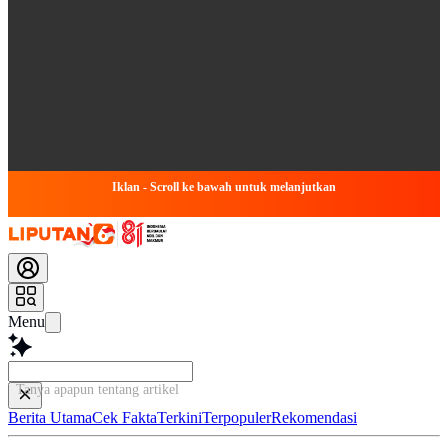
Iklan - Scroll ke bawah untuk melanjutkan
Menu
Tanya apapun tentang artikel ini...
Berita Utama
Cek Fakta
Terkini
Terpopuler
Rekomendasi