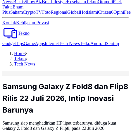
News
Bisnis
ShowBiz
Bola
Lifestyle
Kesehatan
Tekno
Otomotif
Cek
Fakta
Enam
Plus
Saham
Crypto
TV
Foto
Regional
Global
Hot
Islami
Citizen6
Opini
Fee
Kontak
Kebijakan Privasi
Tekno
Gadget
Tips
Game
Apps
Internet
Tech News
Telko
Android
Startup
Home
Tekno
Tech News
Samsung Galaxy Z Fold8 dan Flip8
Rilis 22 Juli 2026, Intip Inovasi
Barunya
Samsung siap menghadirkan HP lipat terbarunya, diduga kuat
Galaxy Z Fold8 dan Galaxy Z Flip8, pada 22 Juli 2026.