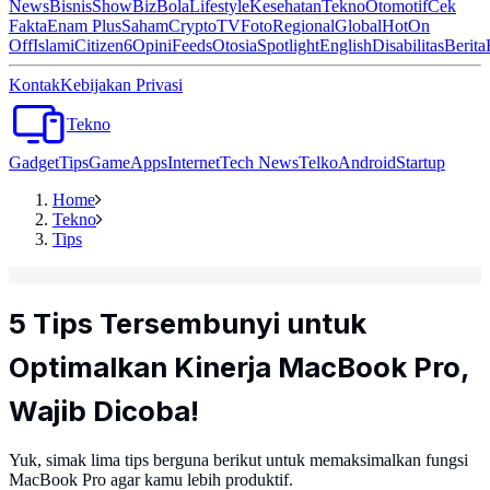
News
Bisnis
ShowBiz
Bola
Lifestyle
Kesehatan
Tekno
Otomotif
Cek
Fakta
Enam Plus
Saham
Crypto
TV
Foto
Regional
Global
Hot
On
Off
Islami
Citizen6
Opini
Feeds
Otosia
Spotlight
English
Disabilitas
Berita
Kontak
Kebijakan Privasi
Tekno
Gadget
Tips
Game
Apps
Internet
Tech News
Telko
Android
Startup
Home
Tekno
Tips
5 Tips Tersembunyi untuk
Optimalkan Kinerja MacBook Pro,
Wajib Dicoba!
Yuk, simak lima tips berguna berikut untuk memaksimalkan fungsi
MacBook Pro agar kamu lebih produktif.