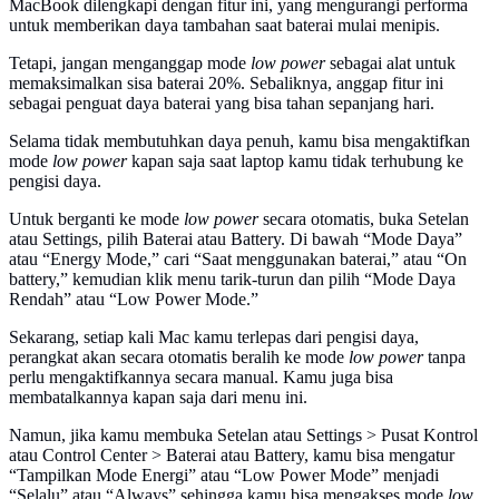
MacBook dilengkapi dengan fitur ini, yang mengurangi performa
untuk memberikan daya tambahan saat baterai mulai menipis.
Tetapi, jangan menganggap mode
low power
sebagai alat untuk
memaksimalkan sisa baterai 20%. Sebaliknya, anggap fitur ini
sebagai penguat daya baterai yang bisa tahan sepanjang hari.
Selama tidak membutuhkan daya penuh, kamu bisa mengaktifkan
mode
low power
kapan saja saat laptop kamu tidak terhubung ke
pengisi daya.
Untuk berganti ke mode
low power
secara otomatis, buka Setelan
atau Settings, pilih Baterai atau Battery. Di bawah “Mode Daya”
atau “Energy Mode,” cari “Saat menggunakan baterai,” atau “On
battery,” kemudian klik menu tarik-turun dan pilih “Mode Daya
Rendah” atau “Low Power Mode.”
Sekarang, setiap kali Mac kamu terlepas dari pengisi daya,
perangkat akan secara otomatis beralih ke mode
low power
tanpa
perlu mengaktifkannya secara manual. Kamu juga bisa
membatalkannya kapan saja dari menu ini.
Namun, jika kamu membuka Setelan atau Settings > Pusat Kontrol
atau Control Center > Baterai atau Battery, kamu bisa mengatur
“Tampilkan Mode Energi” atau “Low Power Mode” menjadi
“Selalu” atau “Always” sehingga kamu bisa mengakses mode
low