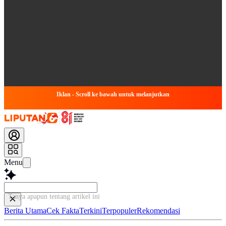
Iklan - Scroll ke bawah untuk melanjutkan
Menu
Tanya apapun tentang artikel ini...
Berita Utama
Cek Fakta
Terkini
Terpopuler
Rekomendasi