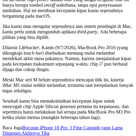
hanya berupa tombol
on/off
sederhana, tanpa opsi penyesuaian
tambahan. Hal ini membuat kecepatan kipas kamu sepenuhnya
bergantung pada macOS.
Jika kamu mau mengatur sepenuhnya atas sistem pendingin di Mac,
kamu perlu untuk mengunduh aplikasi
third-party
. Ada beberapa
pilihan yang bisa dipilih.
Dilansir
Lifehacker
, Kamis (9/7/2026), MacBook Pro 2016 (yang
dilengkapi
touch bar
) disebutkan memang mulai melambat
mendekati akhir masa pakainya. Namun, karena menjalankan kipas
pada kecepatan maksimum sepanjang waktu, chip i7 pun berhasil
dijaga dan cukup dingin.
Meski Mac seri M belum sepenuhnya mencapai titik itu, kinerja
iMac M1 mulai sedikit melambat, terutama saat menjalankan banyak
tugas sekaligus.
Sesekali kamu bisa memaksimalkan kecepatan kipas untuk
mencegah
chip
Apple Silicon generasi pertama itu kepanasan, dan
sepertinya harus melakukan hal serupa pada MacBook Pro M3 Pro
ketika mulai menua (mungkin beberapa tahun lagi).
Baca Juga
Bocoran iPhone 18 Pro: 3 Fitur Canggih yang Lama
Ditunggu Akhirnya Tiba