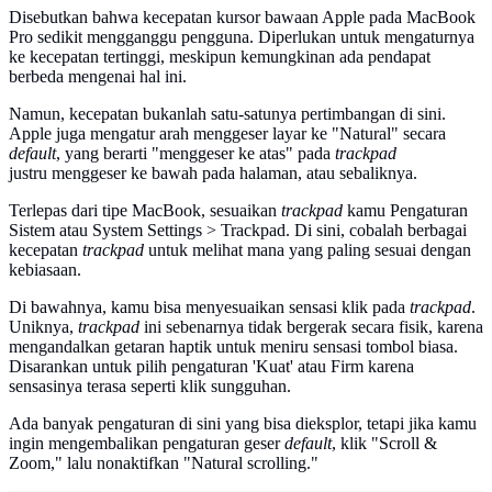
Disebutkan bahwa kecepatan kursor bawaan Apple pada MacBook
Pro sedikit mengganggu pengguna. Diperlukan untuk mengaturnya
ke kecepatan tertinggi, meskipun kemungkinan ada pendapat
berbeda mengenai hal ini.
Namun, kecepatan bukanlah satu-satunya pertimbangan di sini.
Apple juga mengatur arah menggeser layar ke "Natural" secara
default
, yang berarti "menggeser ke atas" pada
trackpad
justru menggeser ke bawah pada halaman, atau sebaliknya.
Terlepas dari tipe MacBook, sesuaikan
trackpad
kamu Pengaturan
Sistem atau System Settings > Trackpad. Di sini, cobalah berbagai
kecepatan
trackpad
untuk melihat mana yang paling sesuai dengan
kebiasaan.
Di bawahnya, kamu bisa menyesuaikan sensasi klik pada
trackpad
.
Uniknya,
trackpad
ini sebenarnya tidak bergerak secara fisik, karena
mengandalkan getaran haptik untuk meniru sensasi tombol biasa.
Disarankan untuk pilih pengaturan 'Kuat' atau Firm karena
sensasinya terasa seperti klik sungguhan.
Ada banyak pengaturan di sini yang bisa dieksplor, tetapi jika kamu
ingin mengembalikan pengaturan geser
default
, klik "Scroll &
Zoom," lalu nonaktifkan "Natural scrolling."