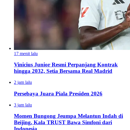
17 menit lalu
Vinicius Junior Resmi Perpanjang Kontrak
hingga 2032, Setia Bersama Real Madrid
2 jam lalu
Persebaya Juara Piala Presiden 2026
3 jam lalu
Momen Bungong Jeumpa Melantun Indah di
Beijing, Kala TRUST Bawa Simfoni dari
Indonesia