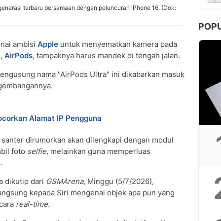
enerasi terbaru bersamaan dengan peluncuran iPhone 16. (Dok:
POP
ai ambisi
Apple
untuk menyematkan kamera pada
),
AirPods
, tampaknya harus mandek di tengah jalan.
engusung nama "AirPods Ultra" ini dikabarkan masuk
ngembangannya.
 Bocorkan Alamat IP Pengguna
i santer dirumorkan akan dilengkapi dengan modul
bil foto
selfie
, melainkan guna memperluas
.
 dikutip dari
GSMArena
, Minggu (5/7/2026),
angsung kepada Siri mengenai objek apa pun yang
ecara
real-time.