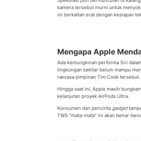
Spekulasi pun bermunculan di kalang
kamera tersebut murni untuk menyok
ini berkaitan erat dengan kesiapan te
Mengapa Apple Mendad
Ada kemungkinan performa Siri dala
lingkungan sekitar belum mampu meme
raksasa pimpinan Tim Cook tersebut.
Hingga saat ini, Apple masih bungka
kelanjutan proyek AirPods Ultra.
Konsumen dan pencinta
gadget
tampa
TWS "mata-mata" ini akan benar-bena