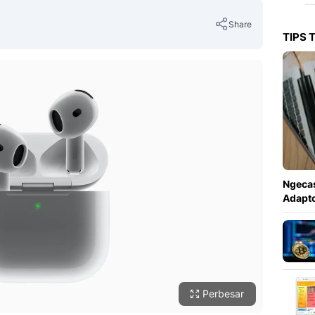
Share
TIPS 
Copy Link
Ngecas
Adapto
Perbesar