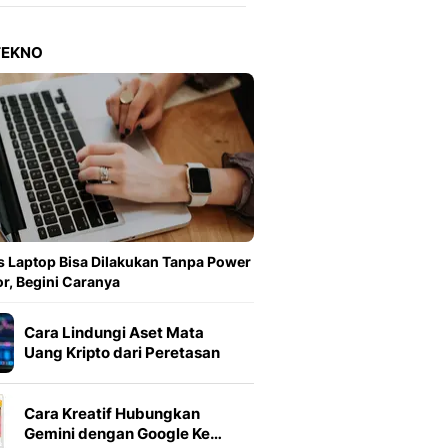
Berita Daerah Dan Peri
Terbaru
Global
TEKNO
Berita Internasional, Sa
Inspiratif, Unik, Dan M
Hot
Hot Liputan6.com Menya
Dan Terbaru
On Off
On Off Liputan6: Sinop
& Berita Bisnis Digital
Islami
 Laptop Bisa Dilakukan Tanpa Power
Berita & Kajian Islami
r, Begini Caranya
Hikmah - Liputan6
Citizen6
Cara Lindungi Aset Mata
Berita Citizen6 - Medi
Uang Kripto dari Peretasan
Liputan6.com
Opini
Cara Kreatif Hubungkan
Opini Liputan6: Analis
Gemini dengan Google Ke…
Pandang Dan Perspekti