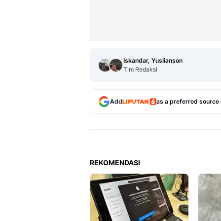
Iskandar, Yuslianson
Tim Redaksi
Add
as a preferred source
REKOMENDASI