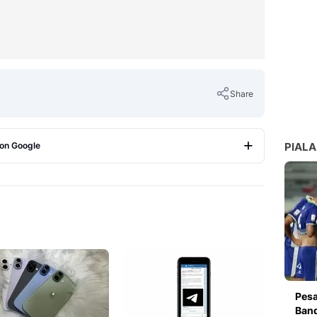
Share
 on Google
PIALA
Copy Link
Pesa
Band