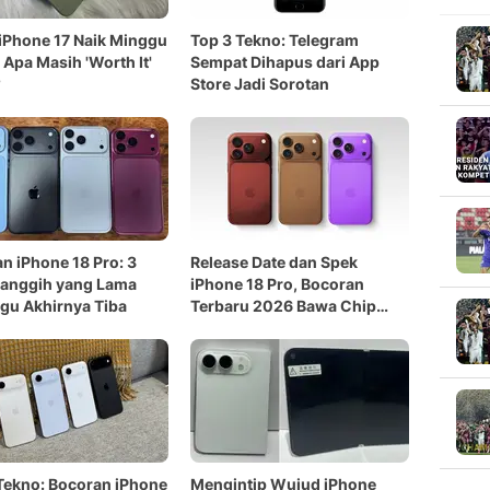
iPhone 17 Naik Minggu
Top 3 Tekno: Telegram
 Apa Masih 'Worth It'
Sempat Dihapus dari App
?
Store Jadi Sorotan
n iPhone 18 Pro: 3
Release Date dan Spek
Canggih yang Lama
iPhone 18 Pro, Bocoran
gu Akhirnya Tiba
Terbaru 2026 Bawa Chip
A20
Tekno: Bocoran iPhone
Mengintip Wujud iPhone