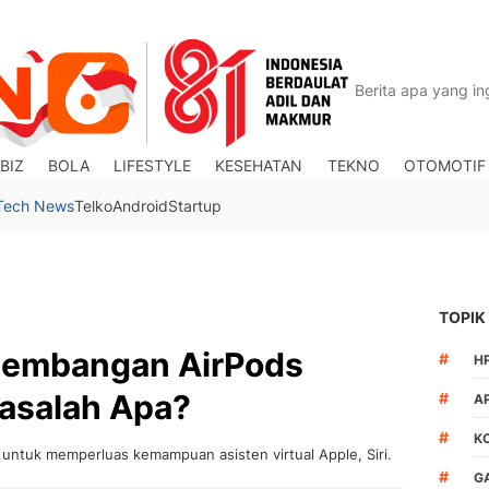
BIZ
BOLA
LIFESTYLE
KESEHATAN
TEKNO
OTOMOTIF
Tech News
Telko
Android
Startup
TOPIK
gembangan AirPods
#
H
asalah Apa?
#
A
#
K
 untuk memperluas kemampuan asisten virtual Apple, Siri.
#
G