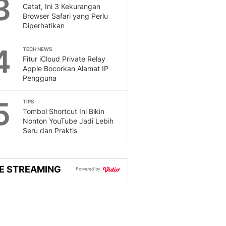
3
Sport
Catat, Ini 3 Kekurangan
Berita Bola Terkini, Ja
Browser Safari yang Perlu
Klasemen, Hasil Liga
Diperhatikan
4
TECH NEWS
Fitur iCloud Private Relay
Apple Bocorkan Alamat IP
Pengguna
5
TIPS
Tombol Shortcut Ini Bikin
Nonton YouTube Jadi Lebih
Seru dan Praktis
VE STREAMING
Powered by