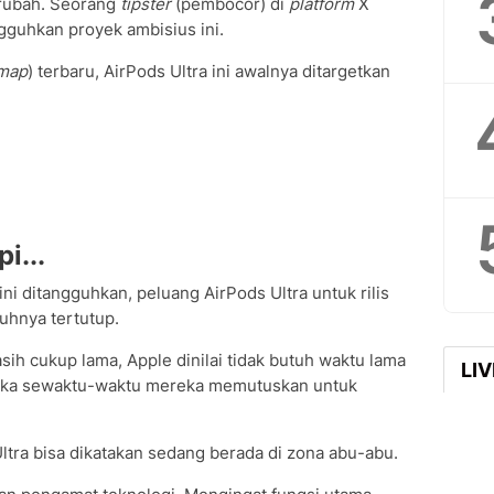
rubah. Seorang
tipster
(pembocor) di
platform
X
guhkan proyek ambisius ini.
map
) terbaru, AirPods Ultra ini awalnya ditargetkan
i...
i ditangguhkan, peluang AirPods Ultra untuk rilis
uhnya tertutup.
h cukup lama, Apple dinilai tidak butuh waktu lama
LI
 jika sewaktu-waktu mereka memutuskan untuk
Ultra bisa dikatakan sedang berada di zona abu-abu.