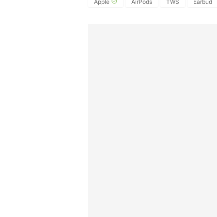
Apple
AirPods
TWS
Earbud