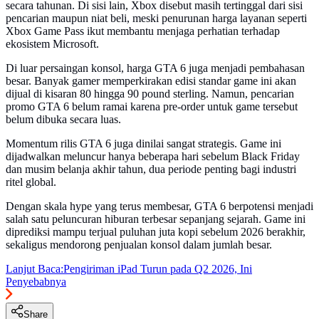
secara tahunan. Di sisi lain, Xbox disebut masih tertinggal dari sisi
pencarian maupun niat beli, meski penurunan harga layanan seperti
Xbox Game Pass ikut membantu menjaga perhatian terhadap
ekosistem Microsoft.
Di luar persaingan konsol, harga GTA 6 juga menjadi pembahasan
besar. Banyak gamer memperkirakan edisi standar game ini akan
dijual di kisaran 80 hingga 90 pound sterling. Namun, pencarian
promo GTA 6 belum ramai karena pre-order untuk game tersebut
belum dibuka secara luas.
Momentum rilis GTA 6 juga dinilai sangat strategis. Game ini
dijadwalkan meluncur hanya beberapa hari sebelum Black Friday
dan musim belanja akhir tahun, dua periode penting bagi industri
ritel global.
Dengan skala hype yang terus membesar, GTA 6 berpotensi menjadi
salah satu peluncuran hiburan terbesar sepanjang sejarah. Game ini
diprediksi mampu terjual puluhan juta kopi sebelum 2026 berakhir,
sekaligus mendorong penjualan konsol dalam jumlah besar.
Lanjut Baca:
Pengiriman iPad Turun pada Q2 2026, Ini
Penyebabnya
Share