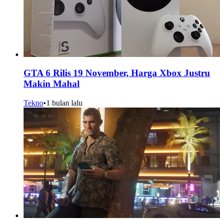
GTA 6 Rilis 19 November, Harga Xbox Justru
Makin Mahal
Tekno
•
1 bulan lalu