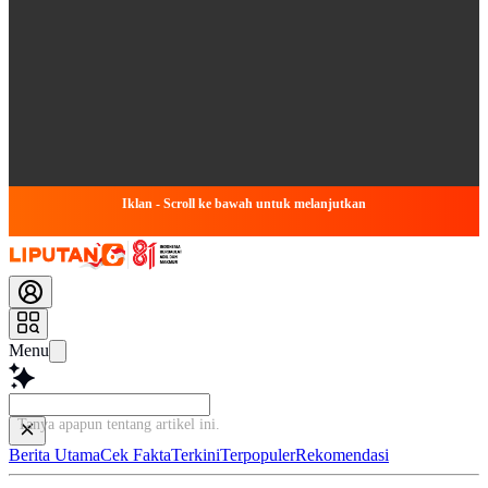
Iklan - Scroll ke bawah untuk melanjutkan
Menu
Tanya apapun tentang artikel ini...
Berita Utama
Cek Fakta
Terkini
Terpopuler
Rekomendasi