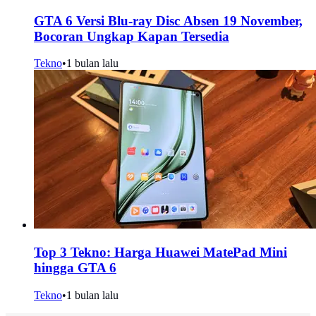
GTA 6 Versi Blu-ray Disc Absen 19 November,
Bocoran Ungkap Kapan Tersedia
Tekno
•
1 bulan lalu
Top 3 Tekno: Harga Huawei MatePad Mini
hingga GTA 6
Tekno
•
1 bulan lalu