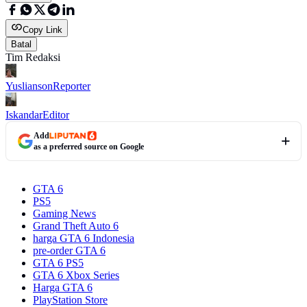
Copy Link
Batal
Tim Redaksi
Yuslianson
Reporter
Iskandar
Editor
Add
as a preferred source on Google
GTA 6
PS5
Gaming News
Grand Theft Auto 6
harga GTA 6 Indonesia
pre-order GTA 6
GTA 6 PS5
GTA 6 Xbox Series
Harga GTA 6
PlayStation Store