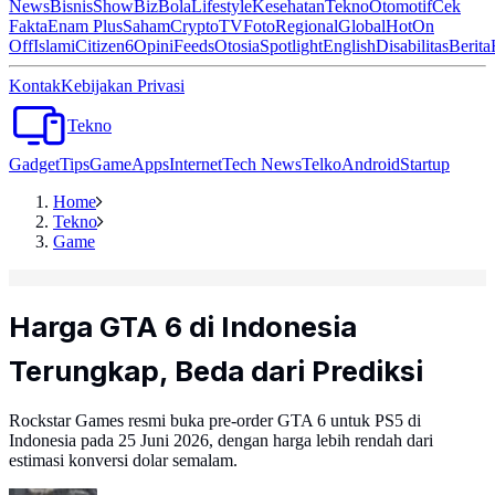
News
Bisnis
ShowBiz
Bola
Lifestyle
Kesehatan
Tekno
Otomotif
Cek
Fakta
Enam Plus
Saham
Crypto
TV
Foto
Regional
Global
Hot
On
Off
Islami
Citizen6
Opini
Feeds
Otosia
Spotlight
English
Disabilitas
Berita
Kontak
Kebijakan Privasi
Tekno
Gadget
Tips
Game
Apps
Internet
Tech News
Telko
Android
Startup
Home
Tekno
Game
Harga GTA 6 di Indonesia
Terungkap, Beda dari Prediksi
Rockstar Games resmi buka pre-order GTA 6 untuk PS5 di
Indonesia pada 25 Juni 2026, dengan harga lebih rendah dari
estimasi konversi dolar semalam.