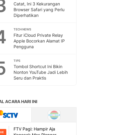
3
Sport
Catat, Ini 3 Kekurangan
Berita Bola Terkini, Ja
Browser Safari yang Perlu
Klasemen, Hasil Liga
Diperhatikan
4
TECH NEWS
Fitur iCloud Private Relay
Apple Bocorkan Alamat IP
Pengguna
5
TIPS
Tombol Shortcut Ini Bikin
Nonton YouTube Jadi Lebih
Seru dan Praktis