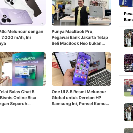
Pesa
Band
A6c Meluncur dengan
Punya MacBook Pro,
i 7.000 mAh, Ini
Pegawai Bank Jakarta Tetap
nya
Beli MacBook Neo bukan
karena Harganya
Telat Balas Chat 5
One UI 8.5 Resmi Meluncur
 Bisnis Online Bisa
Global untuk Deretan HP
ngan Separuh
Samsung Ini, Ponsel Kamu
umen
Kebagian?