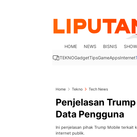
HOME
NEWS
BISNIS
SHOW
TEKNO
Gadget
Tips
Game
Apps
Internet
Home
Tekno
Tech News
Penjelasan Trump
Data Pengguna
Ini penjelasan pihak Trump Mobile terkai
internet publik.