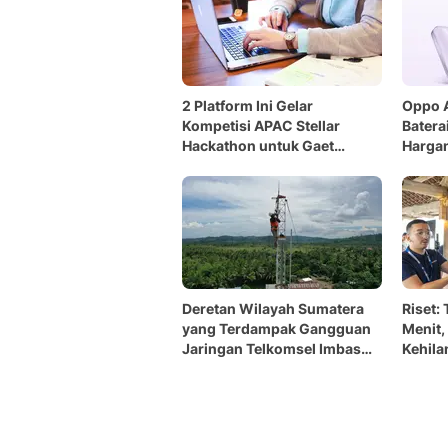
2 Platform Ini Gelar
Oppo 
Kompetisi APAC Stellar
Batera
Hackathon untuk Gaet
Harga
Developer Indonesia
Deretan Wilayah Sumatera
Riset: 
yang Terdampak Gangguan
Menit,
Jaringan Telkomsel Imbas
Kehila
Mati Listrik
Kons