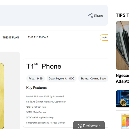
TIPS 
Share
Copy Link
Ngecas
Adapto
Perbesar