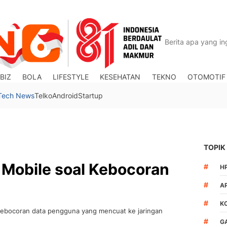
BIZ
BOLA
LIFESTYLE
KESEHATAN
TEKNO
OTOMOTIF
Tech News
Telko
Android
Startup
TOPIK
 Mobile soal Kebocoran
#
H
#
A
#
K
t kebocoran data pengguna yang mencuat ke jaringan
#
G