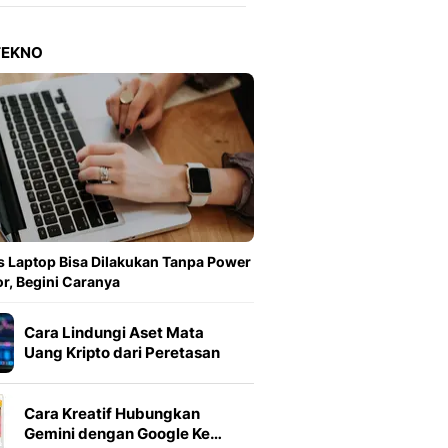
Berita Daerah Dan Peri
Terbaru
Global
TEKNO
Berita Internasional, Sa
Inspiratif, Unik, Dan M
Hot
Hot Liputan6.com Menya
Dan Terbaru
On Off
On Off Liputan6: Sinop
& Berita Bisnis Digital
Islami
 Laptop Bisa Dilakukan Tanpa Power
Berita & Kajian Islami
r, Begini Caranya
Hikmah - Liputan6
Citizen6
Cara Lindungi Aset Mata
Berita Citizen6 - Medi
Uang Kripto dari Peretasan
Liputan6.com
Opini
Cara Kreatif Hubungkan
Opini Liputan6: Analis
Gemini dengan Google Ke…
Pandang Dan Perspekti