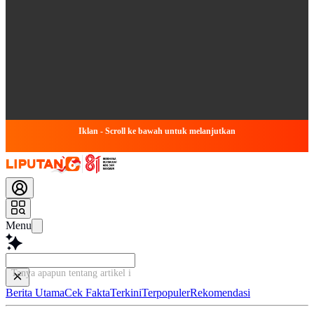
Iklan - Scroll ke bawah untuk melanjutkan
Menu
Tanya apapun tentang artikel ini...
Berita Utama
Cek Fakta
Terkini
Terpopuler
Rekomendasi