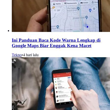
Ini Panduan Baca Kode Warna Lengkap di
Google Maps Biar Enggak Kena Macet
Tekno
•
4 hari lalu