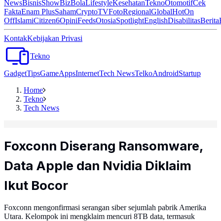
News
Bisnis
ShowBiz
Bola
Lifestyle
Kesehatan
Tekno
Otomotif
Cek
Fakta
Enam Plus
Saham
Crypto
TV
Foto
Regional
Global
Hot
On
Off
Islami
Citizen6
Opini
Feeds
Otosia
Spotlight
English
Disabilitas
Berita
Kontak
Kebijakan Privasi
Tekno
Gadget
Tips
Game
Apps
Internet
Tech News
Telko
Android
Startup
Home
Tekno
Tech News
Foxconn Diserang Ransomware,
Data Apple dan Nvidia Diklaim
Ikut Bocor
Foxconn mengonfirmasi serangan siber sejumlah pabrik Amerika
Utara. Kelompok ini mengklaim mencuri 8TB data, termasuk