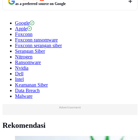
as a preferred source on Google
Google
Apple
Foxconn
Foxconn ransomware
Foxconn serangan siber
Serangan Siber
Nitrogen
Ransomware
Nvidia
Dell
Intel
Keamanan Siber
Data Breach
Malware
Advertisement
Rekomendasi