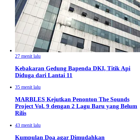
27 menit lalu
Kebakaran Gedung Bapenda DKI, Titik Api
Diduga dari Lantai 11
35 menit lalu
MARBLES Kejutkan Penonton The Sounds
Project Vol. 9 dengan 2 Lagu Baru yang Belum
Rilis
43 menit lalu
Kumpulan Doa agar Dimudahkan