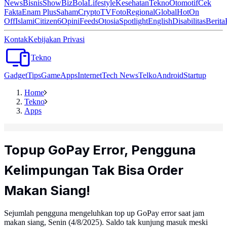
News
Bisnis
ShowBiz
Bola
Lifestyle
Kesehatan
Tekno
Otomotif
Cek
Fakta
Enam Plus
Saham
Crypto
TV
Foto
Regional
Global
Hot
On
Off
Islami
Citizen6
Opini
Feeds
Otosia
Spotlight
English
Disabilitas
Berita
Kontak
Kebijakan Privasi
Tekno
Gadget
Tips
Game
Apps
Internet
Tech News
Telko
Android
Startup
Home
Tekno
Apps
Topup GoPay Error, Pengguna
Kelimpungan Tak Bisa Order
Makan Siang!
Sejumlah pengguna mengeluhkan top up GoPay error saat jam
makan siang, Senin (4/8/2025). Saldo tak kunjung masuk meski