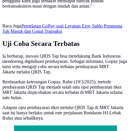
pengguna kami juga semakin mendapat banyak pilihan
bertransaksinon-tunai dengan mudah dan aman."
Baca Juga
Penjelasan GoPay soal Layanan Eror, Saldo Pengguna
Tak Masuk dan Gagal Transaksi
Uji Coba Secara Terbatas
Ia berharap, inovasi QRIS Tap bisa mendukung Bank Indonesia
mendorong digitalisasi pembayaran. Sebagai informasi, Gopay juga
turut serta menguji coba secara terbatas pembayaran MRT
Jakarta melalui QRIS Tap.
Berdasarkan keterangan Gopay, Rabu (19/3/2025), metode
pembayaran QRIS Tap menjadi salah satu opsi pembayaran tiket
MRT Jakarta diujicobakan secara terbatas di MRT Jakarta selama
satu bulan.
Adapun opsi pembayaran tiket melalui QRIS Tap di MRT Jakarta
saat ini hanya berlaku untuk rute perjalanan Bundaran HI-Lebak
Bulus atau sebaliknya.
Infografis Bonus Hari Raya (BHR) Ojol dan Kurir