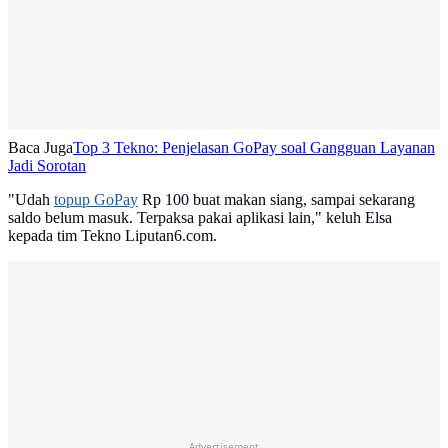
Baca Juga
Top 3 Tekno: Penjelasan GoPay soal Gangguan Layanan
Jadi Sorotan
"Udah
topup GoPay
Rp 100 buat makan siang, sampai sekarang
saldo belum masuk. Terpaksa pakai aplikasi lain," keluh Elsa
kepada tim Tekno Liputan6.com.
Advertisement