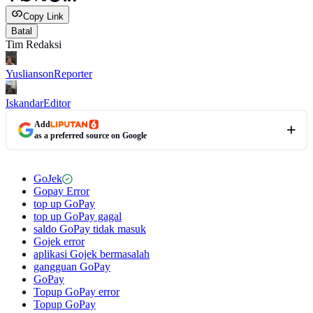
Copy Link
Batal
Tim Redaksi
Yuslianson
Reporter
Iskandar
Editor
Add
as a preferred source on Google
GoJek
Gopay Error
top up GoPay
top up GoPay gagal
saldo GoPay tidak masuk
Gojek error
aplikasi Gojek bermasalah
gangguan GoPay
GoPay
Topup GoPay error
Topup GoPay