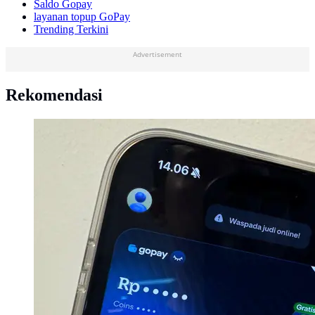
Saldo Gopay
layanan topup GoPay
Trending Terkini
Advertisement
Rekomendasi