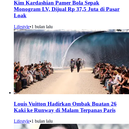
Kim Kardashian Pamer Bola Sepak
Monogram LV, Dijual Rp 37,5 Juta di Pasar
Loak
Lifestyle
•
1 bulan lalu
Louis Vuitton Hadirkan Ombak Buatan 26
Kaki ke Runway di Malam Terpanas Paris
Lifestyle
•
1 bulan lalu