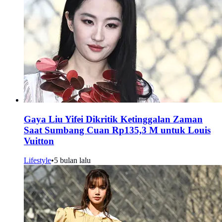
Gaya Liu Yifei Dikritik Ketinggalan Zaman
Saat Sumbang Cuan Rp135,3 M untuk Louis
Vuitton
Lifestyle
•
5 bulan lalu