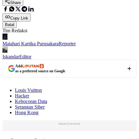
Share
Copy Link
Batal
Tim Redaksi
Matahari Kartika Purusakara
Reporter
Iskandar
Editor
Add
as a preferred source on Google
Louis Vuitton
Hacker
Kebocoran Data
Serangan Siber
Hong Kong
Advertisement