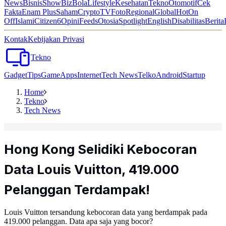
News
Bisnis
ShowBiz
Bola
Lifestyle
Kesehatan
Tekno
Otomotif
Cek
Fakta
Enam Plus
Saham
Crypto
TV
Foto
Regional
Global
Hot
On
Off
Islami
Citizen6
Opini
Feeds
Otosia
Spotlight
English
Disabilitas
Berita
Kontak
Kebijakan Privasi
Tekno
Gadget
Tips
Game
Apps
Internet
Tech News
Telko
Android
Startup
Home
Tekno
Tech News
Hong Kong Selidiki Kebocoran
Data Louis Vuitton, 419.000
Pelanggan Terdampak!
Louis Vuitton tersandung kebocoran data yang berdampak pada
419.000 pelanggan. Data apa saja yang bocor?