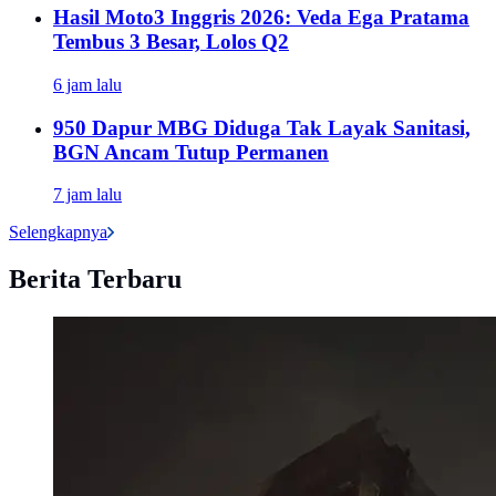
Hasil Moto3 Inggris 2026: Veda Ega Pratama
Tembus 3 Besar, Lolos Q2
6 jam lalu
950 Dapur MBG Diduga Tak Layak Sanitasi,
BGN Ancam Tutup Permanen
7 jam lalu
Selengkapnya
Berita Terbaru