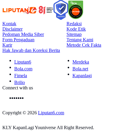
Kontak
Redaksi
Disclaimer
Kode Etik
Pedoman Media Siber
Sitemap
Form Pengaduan
Tentang Kami
Karir
Metode Cek Fakta
Hak Jawab dan Koreksi Berita
Liputan6
Merdeka
Bola.com
Bola.net
Fimela
Kapanlagi
Brilio
Connect with us
Copyright © 2026
Liputan6.com
KLY KapanLagi Youniverse All Right Reserved.