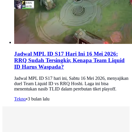
Jadwal MPL ID S17 Hari Ini 16 Mei 2026:
RRQ Sudah Tersingkir, Kenapa Team Liquid
ID Harus Waspada?
Jadwal MPL ID S17 hari ini, Sabtu 16 Mei 2026, menyajikan
duel Team Liquid ID vs RRQ Hoshi. Laga ini bisa
menentukan nasib TLID dalam perebutan tiket playoff.
Tekno
•
3 bulan lalu