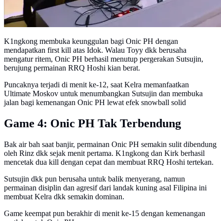
K1ngkong membuka keunggulan bagi Onic PH dengan
mendapatkan first kill atas Idok. Walau Toyy dkk berusaha
mengatur ritem, Onic PH berhasil menutup pergerakan Sutsujin,
berujung permainan RRQ Hoshi kian berat.
Puncaknya terjadi di menit ke-12, saat Kelra memanfaatkan
Ultimate Moskov untuk menumbangkan Sutsujin dan membuka
jalan bagi kemenangan Onic PH lewat efek snowball solid
Game 4: Onic PH Tak Terbendung
Bak air bah saat banjir, permainan Onic PH semakin sulit dibendung
oleh Rinz dkk sejak menit pertama. K1ngkong dan Kirk berhasil
mencetak dua kill dengan cepat dan membuat RRQ Hoshi tertekan.
Sutsujin dkk pun berusaha untuk balik menyerang, namun
permainan disiplin dan agresif dari landak kuning asal Filipina ini
membuat Kelra dkk semakin dominan.
Game keempat pun berakhir di menit ke-15 dengan kemenangan