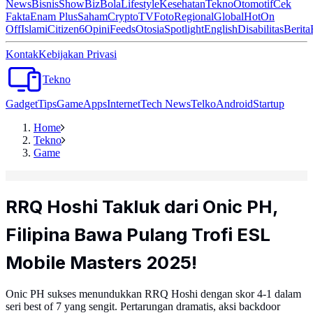
News
Bisnis
ShowBiz
Bola
Lifestyle
Kesehatan
Tekno
Otomotif
Cek
Fakta
Enam Plus
Saham
Crypto
TV
Foto
Regional
Global
Hot
On
Off
Islami
Citizen6
Opini
Feeds
Otosia
Spotlight
English
Disabilitas
Berita
Kontak
Kebijakan Privasi
Tekno
Gadget
Tips
Game
Apps
Internet
Tech News
Telko
Android
Startup
Home
Tekno
Game
RRQ Hoshi Takluk dari Onic PH,
Filipina Bawa Pulang Trofi ESL
Mobile Masters 2025!
Onic PH sukses menundukkan RRQ Hoshi dengan skor 4-1 dalam
seri best of 7 yang sengit. Pertarungan dramatis, aksi backdoor