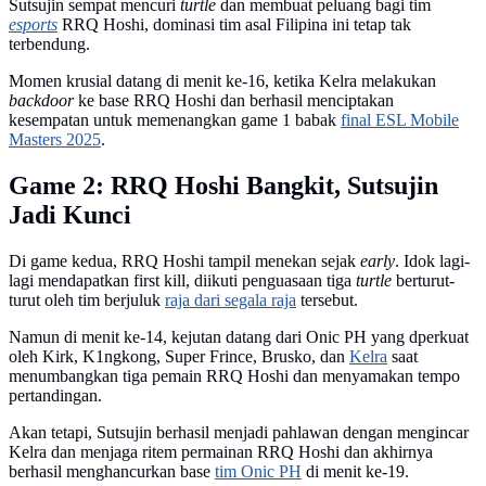
Sutsujin sempat mencuri
turtle
dan membuat peluang bagi tim
esports
RRQ Hoshi, dominasi tim asal Filipina ini tetap tak
terbendung.
Momen krusial datang di menit ke-16, ketika Kelra melakukan
backdoor
ke base RRQ Hoshi dan berhasil menciptakan
kesempatan untuk memenangkan game 1 babak
final ESL Mobile
Masters 2025
.
Game 2: RRQ Hoshi Bangkit, Sutsujin
Jadi Kunci
Di game kedua, RRQ Hoshi tampil menekan sejak
early
. Idok lagi-
lagi mendapatkan first kill, diikuti penguasaan tiga
turtle
berturut-
turut oleh tim berjuluk
raja dari segala raja
tersebut.
Namun di menit ke-14, kejutan datang dari Onic PH yang dperkuat
oleh Kirk, K1ngkong, Super Frince, Brusko, dan
Kelra
saat
menumbangkan tiga pemain RRQ Hoshi dan menyamakan tempo
pertandingan.
Akan tetapi, Sutsujin berhasil menjadi pahlawan dengan mengincar
Kelra dan menjaga ritem permainan RRQ Hoshi dan akhirnya
berhasil menghancurkan base
tim Onic PH
di menit ke-19.