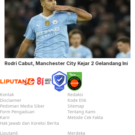
Rodri Cabut, Manchester City Kejar 2 Gelandang Ini
Kontak
Redaksi
Disclaimer
Kode Etik
Pedoman Media Siber
Sitemap
Form Pengaduan
Tentang Kami
Karir
Metode Cek Fakta
Hak Jawab dan Koreksi Berita
Liputan6
Merdeka