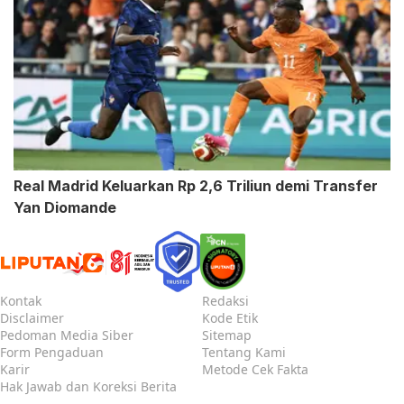
Real Madrid Keluarkan Rp 2,6 Triliun demi Transfer
Yan Diomande
Kontak
Redaksi
Disclaimer
Kode Etik
Pedoman Media Siber
Sitemap
Form Pengaduan
Tentang Kami
Karir
Metode Cek Fakta
Hak Jawab dan Koreksi Berita