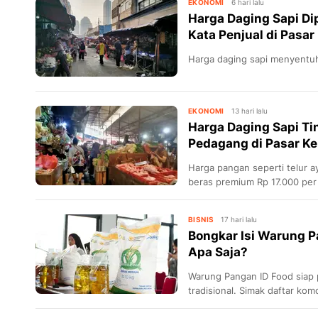
EKONOMI
6 hari lalu
Harga Daging Sapi Dip
Kata Penjual di Pasa
Harga daging sapi menyentuh
EKONOMI
13 hari lalu
Harga Daging Sapi Tin
Pedagang di Pasar K
Harga pangan seperti telur 
beras premium Rp 17.000 per
BISNIS
17 hari lalu
Bongkar Isi Warung P
Apa Saja?
Warung Pangan ID Food siap 
tradisional. Simak daftar kom