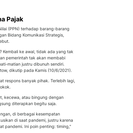
Feeds
Feeds Liputan6: Kumpul
Terbaru Harian
a Pajak
Otosia
ilai (PPN) terhadap barang-barang
Otosia
an Bidang Komunikasi Strategis,
Spotlight
ebut.
Berita Terkini, Kabar Te
? Kembali ke awal, tidak ada yang tak
Dan Dunia - Liputan6.
ikan pemerintah tak akan membabi
English
ti-matian justru dibunuh sendiri.
Exploring Knowledge, T
astow, dikutip pada Kamis (10/6/2021).
En.Liputan6.com
Disabilitas
t respons banyak pihak. Terlebih lagi,
Disabilitas Berita Terkini
okok.
Harian, Berita Terbaru,
et, kecewa, atau bingung dengan
Berita
gsung diterapkan begitu saja.
Berita Hari Ini Politik,
Health
angan, di berbagai kesempatan
sikan di saat pandemi, justru karena
Kabar Berita Terbaru D
at pandemi. Ini poin penting: timing,"
Diet, Herbal Terbaik