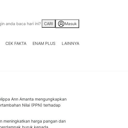
CARI
Masuk
CEK FAKTA
ENAM PLUS
LAINNYA
Saham
Berita Saham, Investas
Indonesia
Crypto
Berita Crypto Hari Ini
TV
Kumpulan Video Berita
Liputan Berita Terkini
) Felippa Ann Amanta mengungkapkan
Foto
rtambahan Nilai (PPN) terhadap
Galeri Photo Menarik B
Di Liputan6.com
kan meningkatkan harga pangan dan
Regional
 berdampak buruk kepada