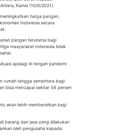
Berita Daerah Dan Peri
Antara, Kamis (10/6/2021).
Terbaru
Global
 meningkatkan harga pangan,
Berita Internasional, Sa
onomian Indonesia secara
Inspiratif, Unik, Dan M
at.
Hot
nan pangan terutama bagi
Hot Liputan6.com Menya
tiga masyarakat Indonesia tidak
Dan Terbaru
mahal.
On Off
uasi apalagi di tengah pandemi
On Off Liputan6: Sinop
& Berita Bisnis Digital
Islami
an rumah tangga sementara bagi
Berita & Kajian Islami
n bisa mencapai sekitar 56 persen
Hikmah - Liputan6
Citizen6
tu akan lebih memberatkan bagi
Berita Citizen6 - Medi
Liputan6.com
Opini
beli barang dan jasa yang dilakukan
Opini Liputan6: Analis
bankan oleh pengusaha kepada
Pandang Dan Perspekti