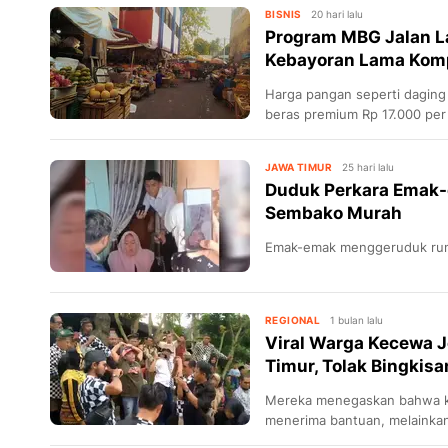
BISNIS
20 hari lalu
Program MBG Jalan La
Kebayoran Lama Kom
Harga pangan seperti dagin
beras premium Rp 17.000 per
minimnya pasokan dan prog
JAWA TIMUR
25 hari lalu
Duduk Perkara Emak-
Sembako Murah
Emak-emak menggeruduk rum
REGIONAL
1 bulan lalu
Viral Warga Kecewa 
Timur, Tolak Bingkis
Mereka menegaskan bahwa k
menerima bantuan, melainka
Jokowi.