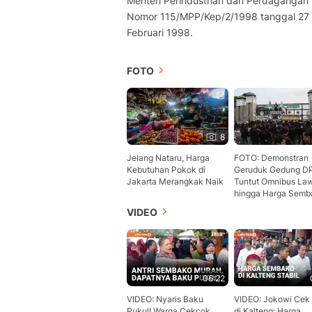
Menteri Perindustrian dan Perdagangan
Nomor 115/MPP/Kep/2/1998 tanggal 27
Februari 1998.
FOTO
8
Jelang Nataru, Harga
FOTO: Demonstran
Kebutuhan Pokok di
Geruduk Gedung D
Jakarta Merangkak Naik
Tuntut Omnibus La
hingga Harga Semb
VIDEO
06:22
VIDEO: Nyaris Baku
VIDEO: Jokowi Cek
Pukul! Warga Cekcok
di Kalteng: Harga