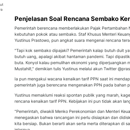
ut
wa
Penjelasan Soal Rencana Sembako Ken
Pemerintah berencana memberlakukan Pajak Pertambahan N
kebutuhan pokok atau sembako. Staf Khusus Menteri Keuang
Yustinus Prastowo, pun angkat suara mengenai rencana ters
"Tapi kok sembako dipajaki? Pemerintah kalap butuh duit ya
butuh uang, apalagi akibat hantaman pandemi. Tapi dipast
buta. Konyol kalau pemulihan ekonomi yang diperjuangkan ma
Mustahil!," demikian tulis Yustinus melalui akun Twitter @pr
Ia pun mengakui wacana kenaikan tarif PPN saat ini mendapa
pemerintah juga berencana mengenakan PPN pada bahan p
Yustinus memaklumi reaksi spontan publik yang marah, kag
rencana kenaikan tarif PPN. Kebijakan ini pun tidak akan lan
"Pemerintah, diwakili Menko Perekonomian dan Menteri Keu
menegaskan bahwa rancangan ini perlu disiapkan dan didisku
kita bersiap. Bukan berarti akan serta merta diterapkan di sa
jelasnya.