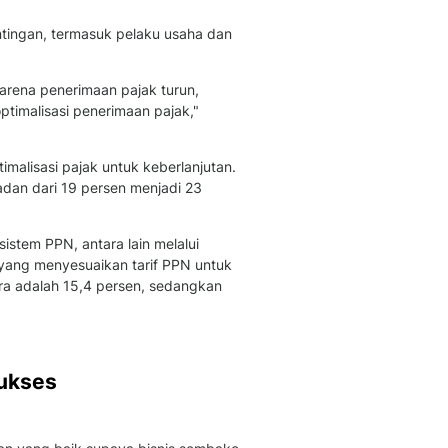
Sport
Berita Bola Terkini, Ja
tingan, termasuk pelaku usaha dan
Klasemen, Hasil Liga
arena penerimaan pajak turun,
timalisasi penerimaan pajak,"
imalisasi pajak untuk keberlanjutan.
adan dari 19 persen menjadi 23
istem PPN, antara lain melalui
 yang menyesuaikan tarif PPN untuk
ra adalah 15,4 persen, sedangkan
Sukses