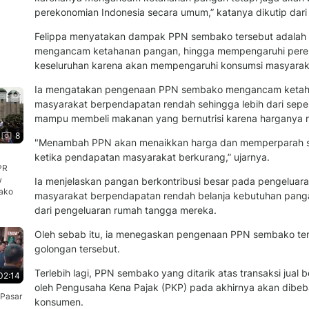
perekonomian Indonesia secara umum,” katanya dikutip dari 
Felippa menyatakan dampak PPN sembako tersebut adalah
mengancam ketahanan pangan, hingga mempengaruhi perek
keseluruhan karena akan mempengaruhi konsumsi masyarak
Ia mengatakan pengenaan PPN sembako mengancam ketaha
masyarakat berpendapatan rendah sehingga lebih dari seper
mampu membeli makanan yang bernutrisi karena harganya 
8
"Menambah PPN akan menaikkan harga dan memperparah sit
ketika pendapatan masyarakat berkurang,” ujarnya.
PR
w
Ia menjelaskan pangan berkontribusi besar pada pengeluar
ako
masyarakat berpendapatan rendah belanja kebutuhan panga
dari pengeluaran rumah tangga mereka.
Oleh sebab itu, ia menegaskan pengenaan PPN sembako ten
golongan tersebut.
Terlebih lagi, PPN sembako yang ditarik atas transaksi jual 
02:14
oleh Pengusaha Kena Pajak (PKP) pada akhirnya akan dibe
 Pasar
konsumen.