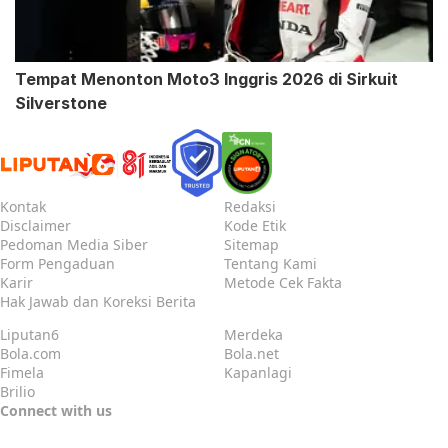
Tempat Menonton Moto3 Inggris 2026 di Sirkuit
Silverstone
Kontak
Redaksi
Disclaimer
Kode Etik
Pedoman Media Siber
Sitemap
Form Pengaduan
Tentang Kami
Karir
Metode Cek Fakta
Hak Jawab dan Koreksi Berita
Liputan6
Merdeka
Bola.com
Bola.net
Fimela
Kapanlagi
Brilio
Connect with us