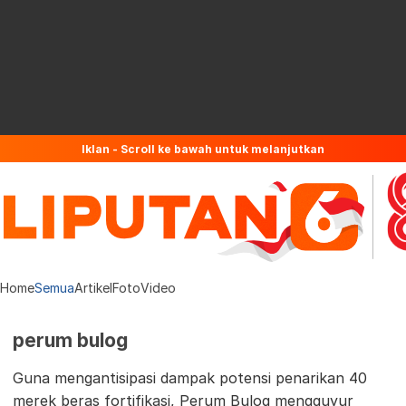
Iklan - Scroll ke bawah untuk melanjutkan
Home
Semua
Artikel
Foto
Video
perum bulog
Guna mengantisipasi dampak potensi penarikan 40
merek beras fortifikasi, Perum Bulog mengguyur