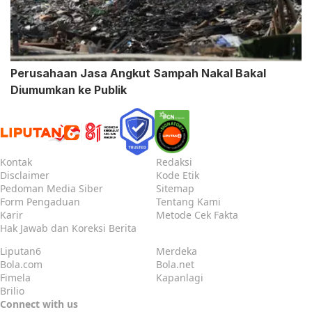
Perusahaan Jasa Angkut Sampah Nakal Bakal
Diumumkan ke Publik
Kontak
Redaksi
Disclaimer
Kode Etik
Pedoman Media Siber
Sitemap
Form Pengaduan
Tentang Kami
Karir
Metode Cek Fakta
Hak Jawab dan Koreksi Berita
Liputan6
Merdeka
Bola.com
Bola.net
Fimela
Kapanlagi
Brilio
Connect with us