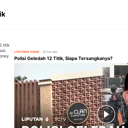
ik
 titik
asi.
LIPUTAN6 SIANG
29 hari lalu
money
Polisi Geledah 12 Titik, Siapa Tersangkanya?