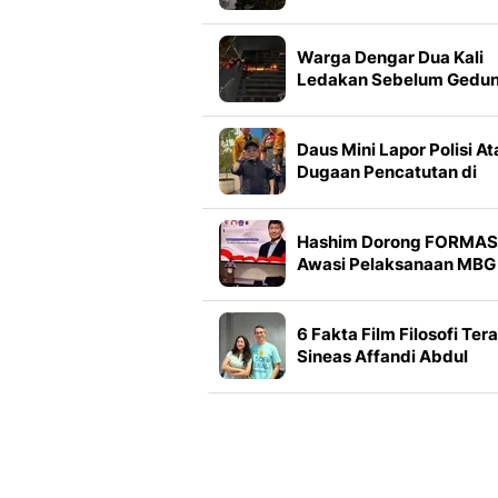
Kebakaran Gedung
Bapenda DKI
Warga Dengar Dua Kali
Ledakan Sebelum Gedu
Bapenda DKI Kebakaran
Daus Mini Lapor Polisi At
Dugaan Pencatutan di
TikTok: Awalnya
Didiamkan, tapi Makin
Parah
Hashim Dorong FORMAS
Awasi Pelaksanaan MBG 
Seluruh Indonesia
6 Fakta Film Filosofi Tera
Sineas Affandi Abdul
Rachman Pinang Sherin
Hingga Lydia Kandou