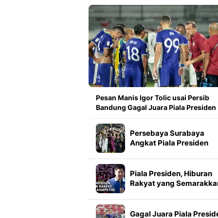
Pesan Manis Igor Tolic usai Persib
Bandung Gagal Juara Piala Presiden
Persebaya Surabaya
Angkat Piala Presiden
2026, Francisco Rivera:
Kini Kami Lebih Percaya
Diri
Piala Presiden, Hiburan
Rakyat yang Semarakka
Jeda Kompetisi
Gagal Juara Piala Presid