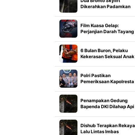
Dua Bronto Skylift
Dikerahkan Padamkan
Kebakaran Gedung
Bapenda DKI
Film Kuasa Gelap:
Perjanjian Darah Tayang
dalam Format IMAX, Sim
3 Faktanya
6 Bulan Buron, Pelaku
Kekerasan Seksual Anak
Ditangkap Sembunyi di
Mobil Travel
Polri Pastikan
Pemeriksaan Kapolresta
Banda Aceh Berjalan
Transparan
Penampakan Gedung
Bapenda DKI Dilahap Api
Dishub Terapkan Rekay
Lalu Lintas Imbas