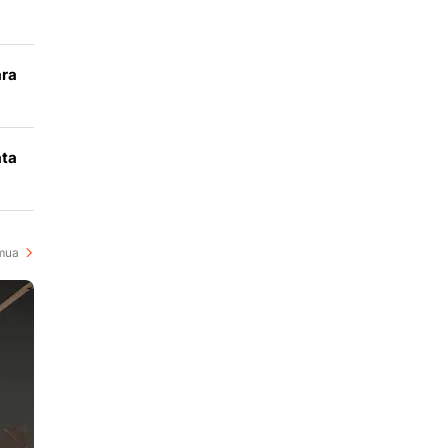
ara
k
ata
i
mua