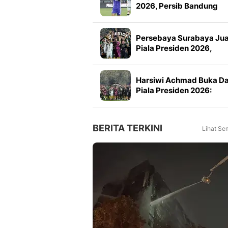
2026, Persib Bandung
Petik Banyak Pelajaran
Persebaya Surabaya Ju
Piala Presiden 2026,
Manajemen Imbau Bone
Tak Konvoi
Harsiwi Achmad Buka D
Piala Presiden 2026:
Meningkat 16 Persen dar
Tahun Lalu
BERITA TERKINI
Lihat Se