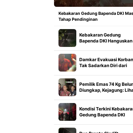
Kebakaran Gedung Bapenda DKI Ma
Tahap Pendinginan
Kebakaran Gedung
Bapenda DKI Hanguskan
Lantai
Damkar Evakuasi Korba
Tak Sadarkan Diri dari
Gedung Bapenda DKI
Pemilik Emas 74 Kg Bel
Diungkap, Kejagung: Lih
di Persidangan
Kondisi Terkini Kebakara
Gedung Bapenda DKI