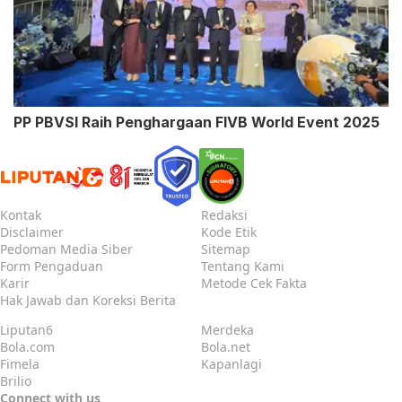
PP PBVSI Raih Penghargaan FIVB World Event 2025
Kontak
Redaksi
Disclaimer
Kode Etik
Pedoman Media Siber
Sitemap
Form Pengaduan
Tentang Kami
Karir
Metode Cek Fakta
Hak Jawab dan Koreksi Berita
Liputan6
Merdeka
Bola.com
Bola.net
Fimela
Kapanlagi
Brilio
Connect with us