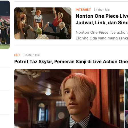
nontonnya di sini.
INTERNET
3 tahun lalu
Nonton One Piece Live 
Jadwal, Link, dan Sino
Nonton One Piece live action 
Eiichiro Oda yang mengisahk
Simak jadwal, link, dan sinops
HOT
3 tahun lalu
Potret Taz Skylar, Pemeran Sanji di Live Action On
at