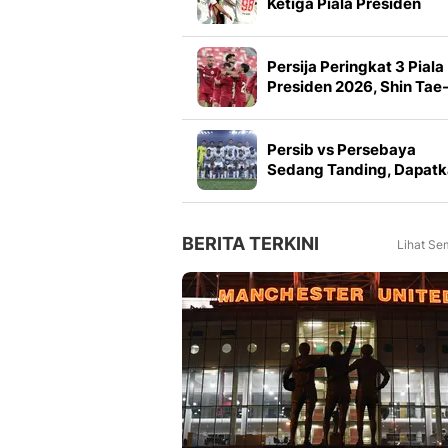
Ketiga Piala Presiden
2026, Marcos Santos
Soroti Fokus di Babak
Kedua
Persija Peringkat 3 Piala
Presiden 2026, Shin Tae
yong Puji Pemain Muda
Persib vs Persebaya
Sedang Tanding, Dapat
Link Live Streaming Fina
Piala Presiden 2026
BERITA TERKINI
Lihat Se