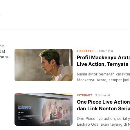
e
ne
pat
LIFESTYLE
3 tahun lalu
 baru-
Profil Mackenyu Arat
Live Action, Ternyat
Nama aktor pemeran karakter 
Mackenyu Arata, sempat jadi t
baru-baru ini.
INTERNET
3 tahun lalu
One Piece Live Action
dan Link Nonton Serial
One Piece live action, serial
Eiichiro Oda, akan tayang di N