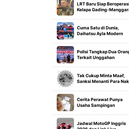
LRT Baru Siap Beroperasi
Kelapa Gading-Manggar
Hanya 28 Menit
Cuma Satu di Dunia,
Daihatsu Ayla Modern
Vintage Jadi Hadiah Mid
Year Surprise Deals 202
Polisi Tangkap Dua Oran
Terkait Unggahan
Prabowo dan Nuklir Iran
Tak Cukup Minta Maaf,
Sanksi Menanti Para Na
Nirempati
Cerita Perawat Punya
Usaha Sampingan
Beromzet Rp 22 Miliar
Jadwal MotoGP Inggris