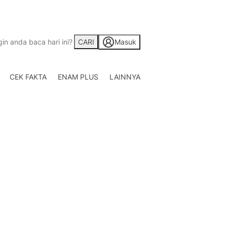
CARI
Masuk
CEK FAKTA
ENAM PLUS
LAINNYA
Saham
Berita Saham, Investas
Indonesia
Crypto
Berita Crypto Hari Ini
TV
Kumpulan Video Berita
Liputan Berita Terkini
Foto
Galeri Photo Menarik B
Di Liputan6.com
Regional