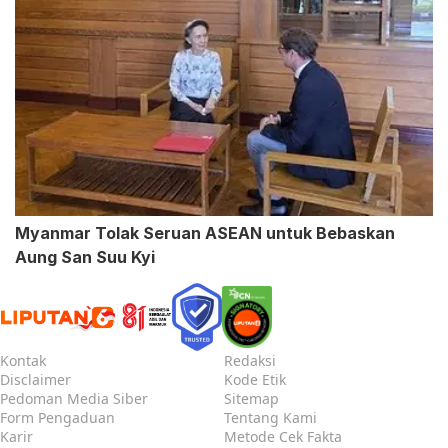
Myanmar Tolak Seruan ASEAN untuk Bebaskan
Aung San Suu Kyi
Kontak
Redaksi
Disclaimer
Kode Etik
Pedoman Media Siber
Sitemap
Form Pengaduan
Tentang Kami
Karir
Metode Cek Fakta