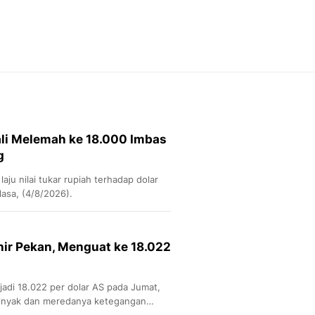
Feeds
Feeds Liputan6: Kumpul
Terbaru Harian
Otosia
Otosia
Spotlight
Berita Terkini, Kabar Te
Dan Dunia - Liputan6.
ali Melemah ke 18.000 Imbas
English
g
Exploring Knowledge, T
En.Liputan6.com
ju nilai tukar rupiah terhadap dolar
Disabilitas
lasa, (4/8/2026).
Disabilitas Berita Terkini
Harian, Berita Terbaru,
Berita
hir Pekan, Menguat ke 18.022
Berita Hari Ini Politik,
Health
Kabar Berita Terbaru D
adi 18.022 per dolar AS pada Jumat,
Diet, Herbal Terbaik
inyak dan meredanya ketegangan