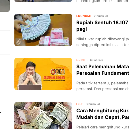
dibandingkan prediksi perser
EKONOMI
2 bulan lalu
Rupiah Sentuh 18.107
pagi
Nilai tukar rupiah dibayangi 
sehingga diprediksi masih te
S
OPINI
3 bulan lalu
Saat Pelemahan Mata
Persoalan Fundament
sa
Pada titik tertentu, pelemah
persepsi. Dan persepsi mela
mengubah perilaku masyarak
HOT
3 bulan lalu
Cara Menghitung Kurs
,
Mudah dan Cepat, Pas
 3T
Pelajari cara menghitung kur