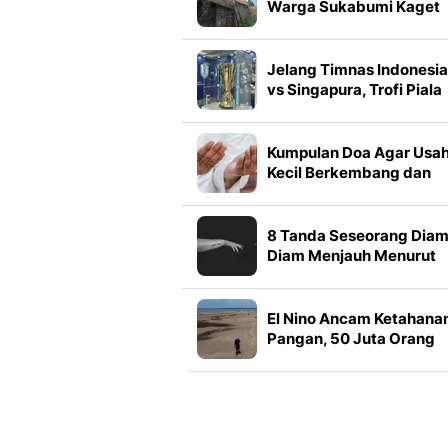
Warga Sukabumi Kaget
Ada Penghuni di Plafon
Jelang Timnas Indonesia
vs Singapura, Trofi Piala
AFF 2026 Dipamerkan di
GIIAS
Kumpulan Doa Agar Usa
Kecil Berkembang dan
Penuh Keberkahan, Reze
Lancar
8 Tanda Seseorang Diam
Diam Menjauh Menurut
Psikologi, Jangan Sampa
Terlambat Menyadariny
El Nino Ancam Ketahana
Pangan, 50 Juta Orang
Terancam Kelaparan Aku