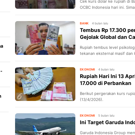
Cek kurs dolar ke rupiah di B
OCBC Indonesia hari ini. Sim
BANK
4 bulan lalu
Tembus Rp 17.300 per
Gejolak Global dan Ca
ha
Rupiah tembus level psikologi
tekanan eksternal masif dan
ki
EKONOMI
4 bulan lalu
-
Rupiah Hari Ini 13 Ap
i
17.000 di Perbankan
a
Berikut pergerakan kurs rupi
n
(13/4/2026).
t
EKONOMI
5 bulan lalu
Ini Target Garuda Ind
Garuda Indonesia Group mema