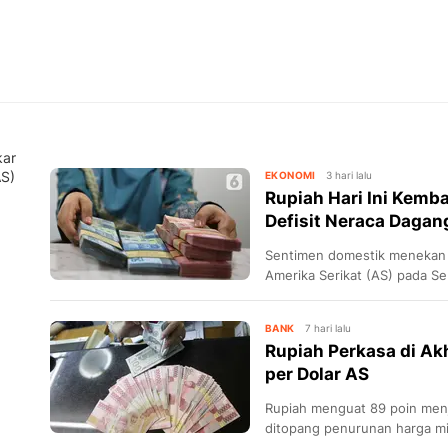
kar
AS)
EKONOMI
3 hari lalu
Rupiah Hari Ini Kemb
Defisit Neraca Dagan
Sentimen domestik menekan la
Amerika Serikat (AS) pada Se
BANK
7 hari lalu
Rupiah Perkasa di Ak
per Dolar AS
Rupiah menguat 89 poin menj
ditopang penurunan harga m