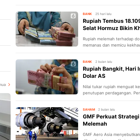
BANK
25 hari lalu
Rupiah Tembus 18.109
Selat Hormuz Bikin K
Rupiah melemah terhadap dola
at
memanas dan memicu kekhawat
BANK
2 bulan lalu
Rupiah Bangkit, Hari I
Dolar AS
mua
Nilai tukar rupiah menguat k
penutupan perdagangan. Pen
pasar dan kebijakan Bank Ind
SAHAM
2 bulan lalu
GMF Perkuat Strategi
Melemah
GMF Aero Asia menyebutkan, 