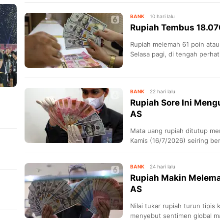
Timur Tengah.
BANK
10 hari lalu
Rupiah Tembus 18.070
Rupiah melemah 61 poin atau
Selasa pagi, di tengah perha
BANK
22 hari lalu
Rupiah Sore Ini Mengu
AS
Mata uang rupiah ditutup m
Kamis (16/7/2026) seiring b
bunga The Fed.
BANK
24 hari lalu
Rupiah Makin Melemah
AS
Nilai tukar rupiah turun tipis
menyebut sentimen global m