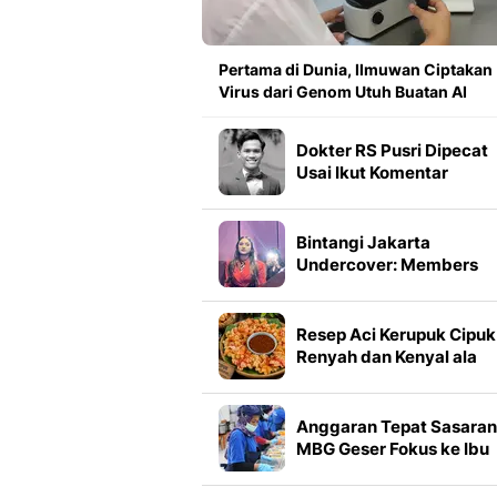
Pertama di Dunia, Ilmuwan Ciptakan
Virus dari Genom Utuh Buatan AI
Dokter RS Pusri Dipecat
Usai Ikut Komentar
Nirempati ke Pasien BPJ
Yurizal
Bintangi Jakarta
Undercover: Members
Only, Caitlin Halderman
Ingat Kembali Ilmu Sema
SMA
Resep Aci Kerupuk Cipuk
Renyah dan Kenyal ala
Bandung
Anggaran Tepat Sasaran
MBG Geser Fokus ke Ibu
Hamil dan Balita Daerah