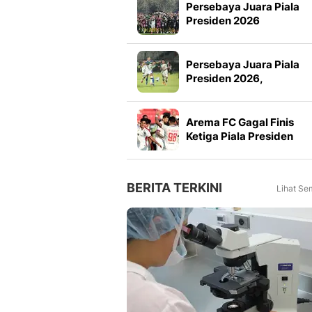
Persebaya Juara Piala
Presiden 2026
Persebaya Juara Piala
Presiden 2026,
Tumbangkan Persib Lew
Adu Penalti
Arema FC Gagal Finis
Ketiga Piala Presiden
2026, Marcos Santos
Soroti Fokus di Babak
Kedua
BERITA TERKINI
Lihat Se