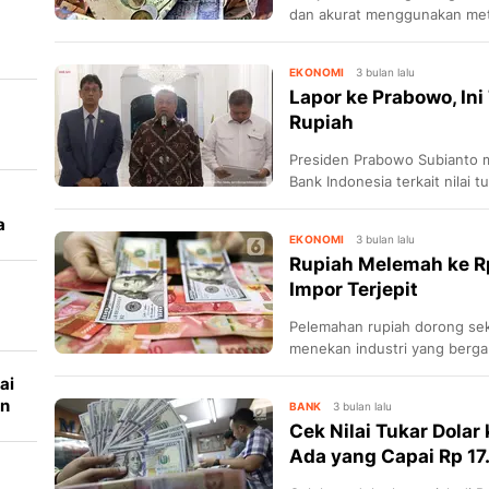
dan akurat menggunakan met
siapa saja.
EKONOMI
3 bulan lalu
Lapor ke Prabowo, Ini
Rupiah
Presiden Prabowo Subianto 
Bank Indonesia terkait nilai t
a
a
EKONOMI
3 bulan lalu
Rupiah Melemah ke Rp
Impor Terjepit
Pelemahan rupiah dorong sek
menekan industri yang berga
meningkat.
ai
an
BANK
3 bulan lalu
Cek Nilai Tukar Dolar 
Ada yang Capai Rp 17