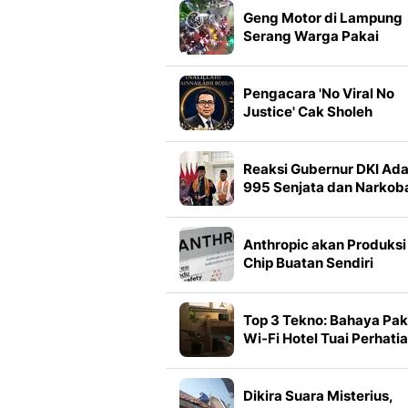
Geng Motor di Lampung
Serang Warga Pakai
Bambu dan Cincin Tinju
Besi
Pengacara 'No Viral No
Justice' Cak Sholeh
Berpulang
Reaksi Gubernur DKI Ad
995 Senjata dan Narkob
di Sekolah Jaksel
Anthropic akan Produksi
Chip Buatan Sendiri
Top 3 Tekno: Bahaya Pak
Wi-Fi Hotel Tuai Perhati
Dikira Suara Misterius,