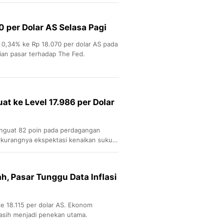
Sport
Berita Bola Terkini, Ja
Klasemen, Hasil Liga
 per Dolar AS Selasa Pagi
 0,34% ke Rp 18.070 per dolar AS pada
tian pasar terhadap The Fed.
at ke Level 17.986 per Dolar
enguat 82 poin pada perdagangan
erkurangnya ekspektasi kenaikan suku
, Pasar Tunggu Data Inflasi
 ke 18.115 per dolar AS. Ekonom
asih menjadi penekan utama.