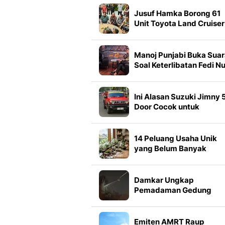
Jusuf Hamka Borong 61
Unit Toyota Land Cruiser
FJ di GIIAS 2026
Manoj Punjabi Buka Sua
Soal Keterlibatan Fedi Nu
dan Reza Rahadian di Dh
Design The Movie
Ini Alasan Suzuki Jimny 
Door Cocok untuk
Pengemudi Perempuan
14 Peluang Usaha Unik
yang Belum Banyak
Pesaing, Bisa Dicoba
dengan Modal Terjangk
Damkar Ungkap
Pemadaman Gedung
Bapenda Butuh Waktu
Lama
Emiten AMRT Raup