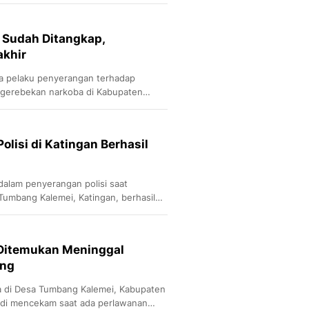
Sport
Berita Bola Terkini, Ja
Klasemen, Hasil Liga
i Sudah Ditangkap,
akhir
ga pelaku penyerangan terhadap
ggerebekan narkoba di Kabupaten
olisi di Katingan Berhasil
t dalam penyerangan polisi saat
Tumbang Kalemei, Katingan, berhasil
 Ditemukan Meninggal
ang
a di Desa Tumbang Kalemei, Kabupaten
jadi mencekam saat ada perlawanan