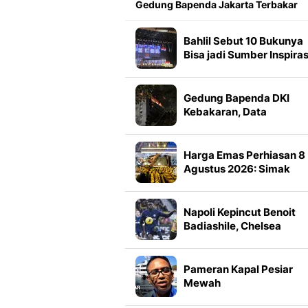
Gedung Bapenda Jakarta Terbakar
Bahlil Sebut 10 Bukunya
Bisa jadi Sumber Inspiras
Anak Muda
Gedung Bapenda DKI
Kebakaran, Data
Perpajakan Dipastikan
Aman
Harga Emas Perhiasan 8
Agustus 2026: Simak
Ragam Kadar Karat di Si
Napoli Kepincut Benoit
Badiashile, Chelsea
Pasang Syarat Transfer
Pameran Kapal Pesiar
Mewah