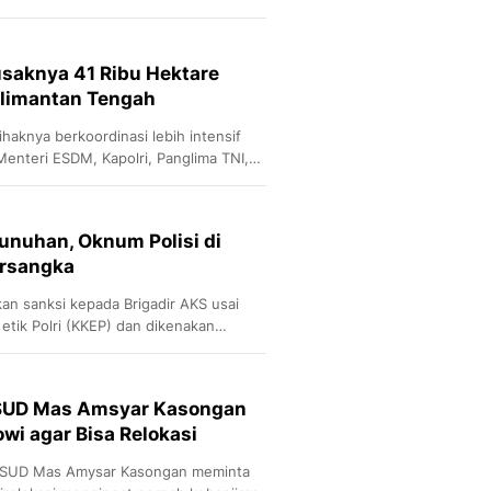
usaknya 41 Ribu Hektare
alimantan Tengah
haknya berkoordinasi lebih intensif
enteri ESDM, Kapolri, Panglima TNI,
 dan Bupati Katingan.
unuhan, Oknum Polisi di
ersangka
an sanksi kepada Brigadir AKS usai
 etik Polri (KKEP) dan dikenakan
 hormat (PTDH).
RSUD Mas Amsyar Kasongan
wi agar Bisa Relokasi
 RSUD Mas Amysar Kasongan meminta