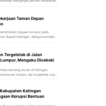
direlokasi mengingat pernah kebanjiran.
ekerjaan Taman Depan
an
 menemukan dugaan korupsi pada
tor Bupati Katingan, diduga kontraktor
lam dokumen pekerjaan.
an Tergeletak di Jalan
Lumpur, Mengaku Dicekoki
impa seorang bocah di Katingan,
rlumuran lumpur, dia tergeletak usai
cekoki arak madu oleh teman-
 Kabupaten Katingan
ugaan Korupsi Bantuan
n Reserse Kriminal (Satreskrim) Polres