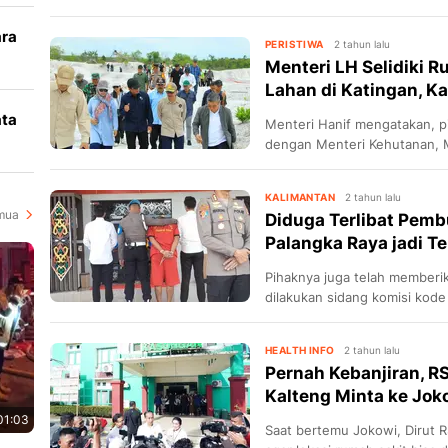
massa bersenjata tajam.
ara
PERISTIWA
2 tahun lalu
Menteri LH Selidiki R
k
Lahan di Katingan, K
ata
Menteri Hanif mengatakan, pi
dengan Menteri Kehutanan, M
i
Gubernur Kalimantan Tengah,
KALIMANTAN
2 tahun lalu
mua
Diduga Terlibat Pemb
Palangka Raya jadi T
Pihaknya juga telah memberik
dilakukan sidang komisi kode
pemberhentian tidak dengan
HEALTH INFO
2 tahun lalu
Pernah Kebanjiran, 
Kalteng Minta ke Joko
01:03
Saat bertemu Jokowi, Dirut