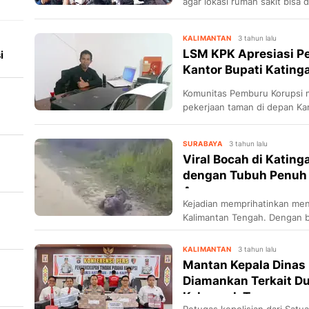
agar lokasi rumah sakit bisa 
KALIMANTAN
3 tahun lalu
LSM KPK Apresiasi P
i
Kantor Bupati Kating
Komunitas Pemburu Korupsi
pekerjaan taman di depan Kan
tidak mengikuti petunjuk da
SURABAYA
3 tahun lalu
Viral Bocah di Kating
dengan Tubuh Penuh 
ni
Ar...
Kejadian memprihatinkan men
Kalimantan Tengah. Dengan be
jalan sempoyongan akibat di
temannya.
KALIMANTAN
3 tahun lalu
Mantan Kepala Dinas
Diamankan Terkait D
Kelompok T...
Petugas kepolisian dari Satua