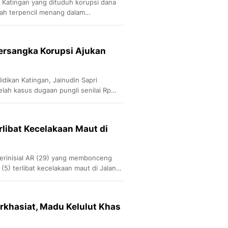
 Katingan yang dituduh korupsi dana
rah terpencil menang dalam
aan Negeri Katingan untuk kedua
Tersangka Korupsi Ajukan
idikan Katingan, Jainudin Sapri
lah kasus dugaan pungli senilai Rp
dia ditetapkan sebagai tersangka
angan guru di daerah terpencil ke
Raya.
rlibat Kecelakaan Maut di
erinisial AR (29) yang membonceng
(5) terlibat kecelakaan maut di Jalan
 Km. 1, Katingan, Kalimantan Tengah,
khasiat, Madu Kelulut Khas