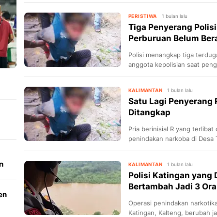
PERISTIWA
1 bulan lalu
Tiga Penyerang Polis
Perburuan Belum Ber
Polisi menangkap tiga terdu
anggota kepolisian saat pen
Katingan.
KALIMANTAN
1 bulan lalu
Satu Lagi Penyerang P
Ditangkap
Pria berinisial R yang terliba
penindakan narkoba di Desa 
ditangkap.
n
KALIMANTAN
1 bulan lalu
Polisi Katingan yang
Bertambah Jadi 3 Or
en
Operasi penindakan narkotik
Katingan, Kalteng, berubah 