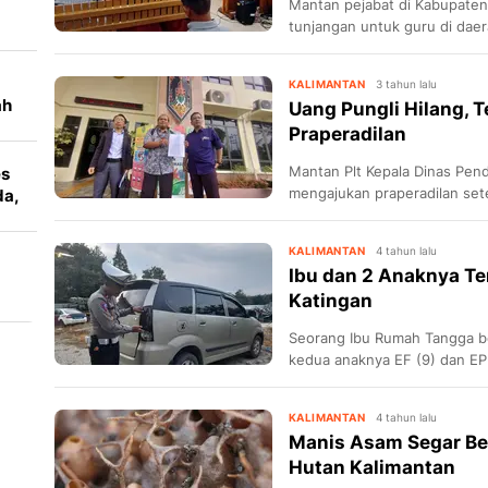
Mantan pejabat di Kabupaten
tunjangan untuk guru di dae
praperadilan melawan Kejaks
kalinya.
KALIMANTAN
3 tahun lalu
ah
Uang Pungli Hilang, 
,
Praperadilan
Mantan Plt Kepala Dinas Pend
es
mengajukan praperadilan sete
da,
900 juta tak berjalan justru 
korupsi penyaluran dana tunj
KALIMANTAN
4 tahun lalu
Pengadilan Negeri Palangka 
Ibu dan 2 Anaknya Te
Katingan
Seorang Ibu Rumah Tangga b
kedua anaknya EF (9) dan EP 
Tjilik Riwut Kasongan-Sampit
Selasa (1/11/2022) sore.
KALIMANTAN
4 tahun lalu
Manis Asam Segar Ber
Hutan Kalimantan