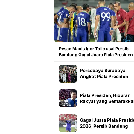
Pesan Manis Igor Tolic usai Persib
Bandung Gagal Juara Piala Presiden
Persebaya Surabaya
Angkat Piala Presiden
2026, Francisco Rivera:
Kini Kami Lebih Percaya
Diri
Piala Presiden, Hiburan
Rakyat yang Semarakka
Jeda Kompetisi
Gagal Juara Piala Presid
2026, Persib Bandung
Petik Banyak Pelajaran