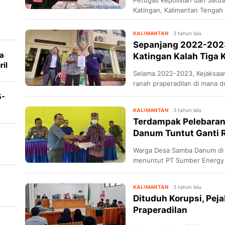
Katingan, Kalimantan Tenga
korupsi bantuan dana progra
Kecamatan Mendawai, Kabupa
KALIMANTAN
3 tahun lalu
periode 2020-2021.
Sepanjang 2022-2023
ra
Katingan Kalah Tiga K
ril
Selama 2022-2023, Kejaksaan N
ot
ranah praperadilan di mana d
kasus yang berbeda divonis b
5-
KALIMANTAN
3 tahun lalu
Terdampak Pelebaran
Danum Tuntut Ganti R
Warga Desa Samba Danum di 
menuntut PT Sumber Energy 
au
membayar ganti rugi atas la
jalan
KALIMANTAN
3 tahun lalu
Dituduh Korupsi, Pe
Praperadilan