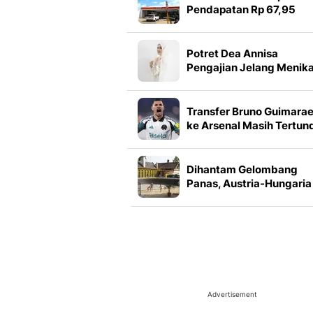
Pendapatan Rp 67,95
Triliun hingga Semester I
2026
Potret Dea Annisa
Pengajian Jelang Menik
dengan Mazaki Achmad
Anggun Serba Putih
Transfer Bruno Guimara
ke Arsenal Masih Tertun
Ini Penyebabnya
Dihantam Gelombang
Panas, Austria-Hungaria
Cetak Rekor Suhu
Tertinggi
Advertisement