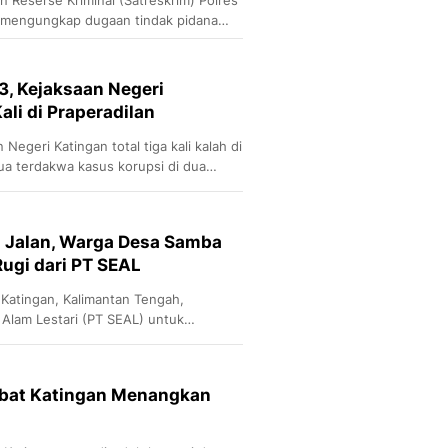
h mengungkap dugaan tindak pidana
m peremajaan kelapa sawit di
ten Katingan, Kalimantan Tengah
, Kejaksaan Negeri
ali di Praperadilan
egeri Katingan total tiga kali kalah di
ua terdakwa kasus korupsi di dua
ebas oleh majelis hakim.
 Jalan, Warga Desa Samba
ugi dari PT SEAL
Katingan, Kalimantan Tengah,
Alam Lestari (PT SEAL) untuk
han yang terkena dampak dari pelebaran
jabat Katingan Menangkan