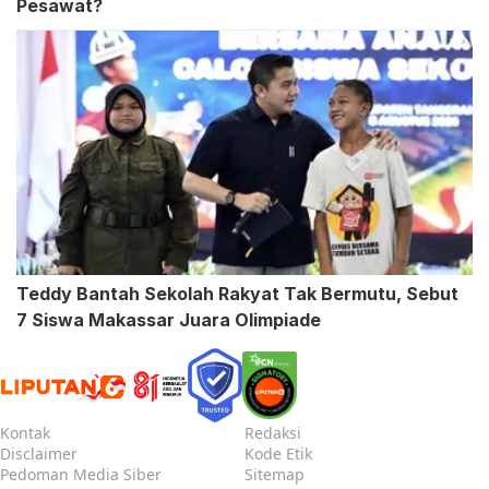
Pesawat?
Teddy Bantah Sekolah Rakyat Tak Bermutu, Sebut
7 Siswa Makassar Juara Olimpiade
Kontak
Redaksi
Disclaimer
Kode Etik
Pedoman Media Siber
Sitemap