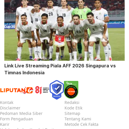
Link Live Streaming Piala AFF 2026 Singapura vs
Timnas Indonesia
Kontak
Redaksi
Disclaimer
Kode Etik
Pedoman Media Siber
Sitemap
Form Pengaduan
Tentang Kami
Karir
Metode Cek Fakta