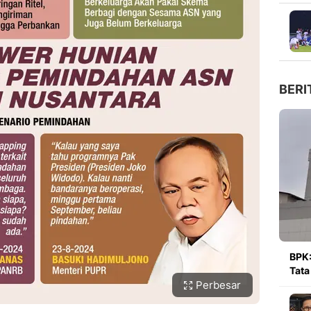
BERI
BPK:
Tata
Perbesar