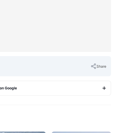
Share
 on Google
Copy Link