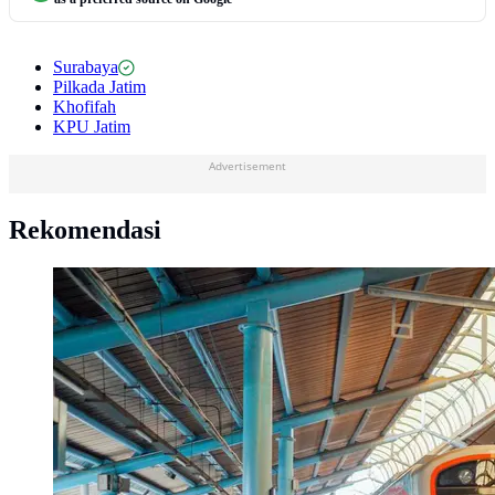
Surabaya
Pilkada Jatim
Khofifah
KPU Jatim
Advertisement
Rekomendasi