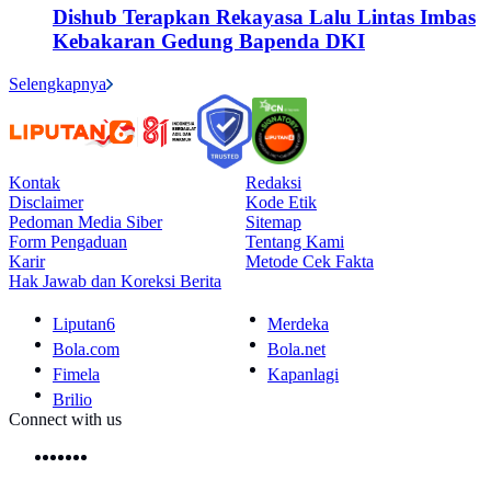
Dishub Terapkan Rekayasa Lalu Lintas Imbas
Kebakaran Gedung Bapenda DKI
Selengkapnya
Kontak
Redaksi
Disclaimer
Kode Etik
Pedoman Media Siber
Sitemap
Form Pengaduan
Tentang Kami
Karir
Metode Cek Fakta
Hak Jawab dan Koreksi Berita
Liputan6
Merdeka
Bola.com
Bola.net
Fimela
Kapanlagi
Brilio
Connect with us