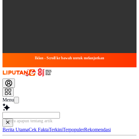
Iklan - Scroll ke bawah untuk melanjutkan
Menu
Tanya apapun tentang artikel ini...
Berita Utama
Cek Fakta
Terkini
Terpopuler
Rekomendasi