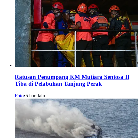
Ratusan Penumpang KM Mutiara Sentosa II
Tiba di Pelabuhan Tanjung Perak
Foto
•
5 hari lalu