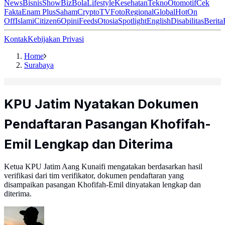
News
Bisnis
ShowBiz
Bola
Lifestyle
Kesehatan
Tekno
Otomotif
Cek
Fakta
Enam Plus
Saham
Crypto
TV
Foto
Regional
Global
Hot
On
Off
Islami
Citizen6
Opini
Feeds
Otosia
Spotlight
English
Disabilitas
Berita
Kontak
Kebijakan Privasi
Home
Surabaya
KPU Jatim Nyatakan Dokumen
Pendaftaran Pasangan Khofifah-
Emil Lengkap dan Diterima
Ketua KPU Jatim Aang Kunaifi mengatakan berdasarkan hasil
verifikasi dari tim verifikator, dokumen pendaftaran yang
disampaikan pasangan Khofifah-Emil dinyatakan lengkap dan
diterima.