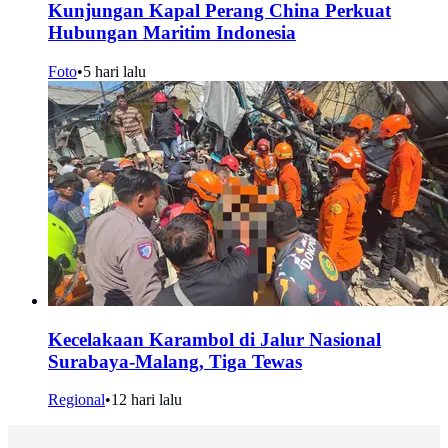
Kunjungan Kapal Perang China Perkuat
Hubungan Maritim Indonesia
Foto
•
5 hari lalu
Kecelakaan Karambol di Jalur Nasional
Surabaya-Malang, Tiga Tewas
Regional
•
12 hari lalu