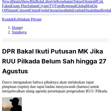
News
Bisnis
ShowBiz
Bola
Lifestyle
Kesehatan
Tekno
Otomotif
Cek
Fakta
Enam Plus
Saham
Crypto
TV
Foto
Regional
Global
Hot
On
Off
Islami
Citizen6
Opini
Feeds
Otosia
Spotlight
English
Disabilitas
Berita
Kontak
Kebijakan Privasi
Home
Surabaya
DPR Bakal Ikuti Putusan MK Jika
RUU Pilkada Belum Sah hingga 27
Agustus
Dasco mengatakan bahwa pihaknya akan melakukan rapat
pimpinan (rapim) dan rapat badan musyawarah (bamus) untuk
menjadwalkan ulang agenda persetujuan pengesahan RUU Pilkada.