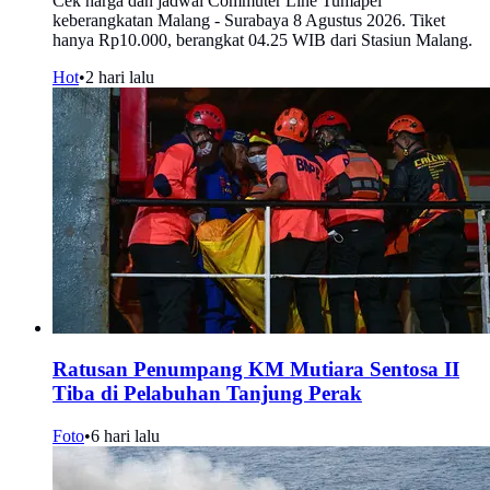
Cek harga dan jadwal Commuter Line Tumapel
keberangkatan Malang - Surabaya 8 Agustus 2026. Tiket
hanya Rp10.000, berangkat 04.25 WIB dari Stasiun Malang.
Hot
•
2 hari lalu
Ratusan Penumpang KM Mutiara Sentosa II
Tiba di Pelabuhan Tanjung Perak
Foto
•
6 hari lalu