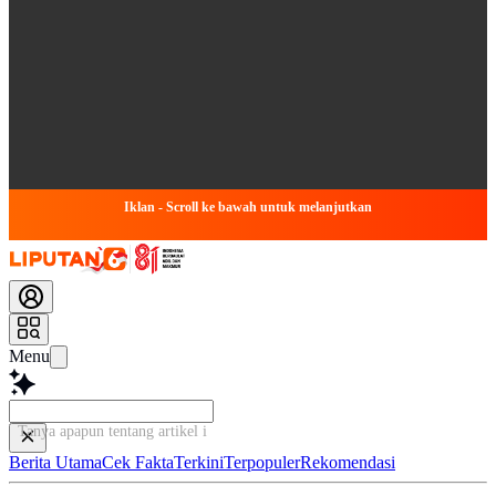
Iklan - Scroll ke bawah untuk melanjutkan
Menu
Tanya apapun tentang artikel ini...
Berita Utama
Cek Fakta
Terkini
Terpopuler
Rekomendasi