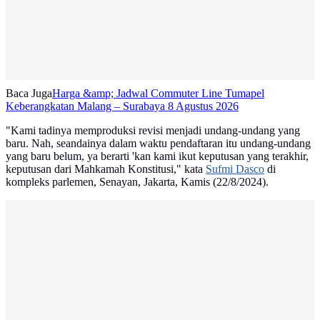
Baca Juga
Harga &amp; Jadwal Commuter Line Tumapel
Keberangkatan Malang – Surabaya 8 Agustus 2026
"Kami tadinya memproduksi revisi menjadi undang-undang yang
baru. Nah, seandainya dalam waktu pendaftaran itu undang-undang
yang baru belum, ya berarti 'kan kami ikut keputusan yang terakhir,
keputusan dari Mahkamah Konstitusi," kata
Sufmi Dasco
di
kompleks parlemen, Senayan, Jakarta, Kamis (22/8/2024).