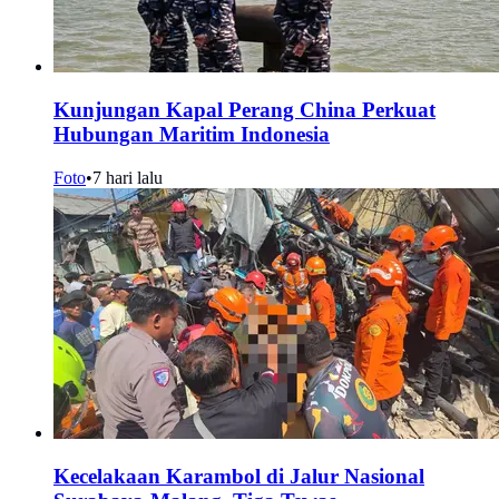
Kunjungan Kapal Perang China Perkuat
Hubungan Maritim Indonesia
Foto
•
7 hari lalu
Kecelakaan Karambol di Jalur Nasional