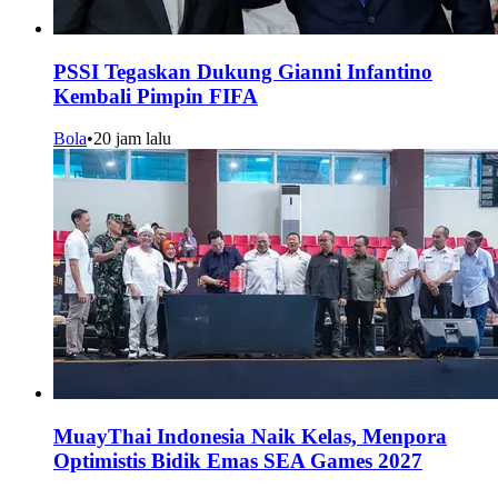
PSSI Tegaskan Dukung Gianni Infantino
Kembali Pimpin FIFA
Bola
•
20 jam lalu
MuayThai Indonesia Naik Kelas, Menpora
Optimistis Bidik Emas SEA Games 2027