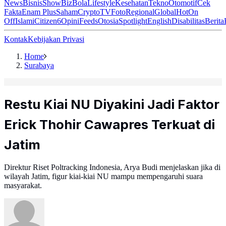
News
Bisnis
ShowBiz
Bola
Lifestyle
Kesehatan
Tekno
Otomotif
Cek
Fakta
Enam Plus
Saham
Crypto
TV
Foto
Regional
Global
Hot
On
Off
Islami
Citizen6
Opini
Feeds
Otosia
Spotlight
English
Disabilitas
Berita
Kontak
Kebijakan Privasi
Home
Surabaya
Restu Kiai NU Diyakini Jadi Faktor
Erick Thohir Cawapres Terkuat di
Jatim
Direktur Riset Poltracking Indonesia, Arya Budi menjelaskan jika di
wilayah Jatim, figur kiai-kiai NU mampu mempengaruhi suara
masyarakat.