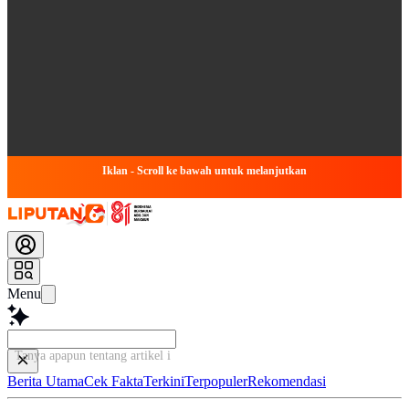
Iklan - Scroll ke bawah untuk melanjutkan
Menu
Tanya apapun tentang artikel ini...
Berita Utama
Cek Fakta
Terkini
Terpopuler
Rekomendasi