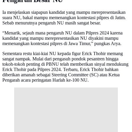
Ia menjelaskan siapapun kandidat yang mampu merepresentasikan
suara NU, bakal mampu memenangkan kontestasi pilpres di Jatim.
Sebab menurutnya pengaruh NU masih sangat besar.
“Menarik, sejauh mana pengaruh NU dalam Pilpres 2024 karena
kandidat yang mampu merepresentasikan NU diyakini mampu
memenangkan kontestasi pilpres di Jawa Timur,” pungkas Arya.
Sementara restu kiai-kiai NU kepada figur Erick Thohir memang
sangat nampak. Mulai dari pengasuh pondok pesantren hingga
tokoh-tokoh penting di PBNU telah memberikan sinyal mendukung
Erick Thohir pada Pilpres 2024. Terbaru, Erick Thohir bahkan
diberikan amanah sebagai Steering Committee (SC) atau Ketua
Pengarah acara peringatan Harlah ke-100 NU.
Infografis Gebrakan 30 Hari Menteri BUMN Erick
Thohir. (Liputan6.com/Triyasni)