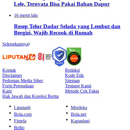
Lele, Ternyata Bisa Pakai Bahan Dapur
16 menit lalu
Resep Telur Dadar Selada yang Lembut dan
Bergizi, Wajib Recook di Rumah
Selengkapnya
Kontak
Redaksi
Disclaimer
Kode Etik
Pedoman Media Siber
Sitemap
Form Pengaduan
Tentang Kami
Karir
Metode Cek Fakta
Hak Jawab dan Koreksi Berita
Liputan6
Merdeka
Bola.com
Bola.net
Fimela
Kapanlagi
Brilio