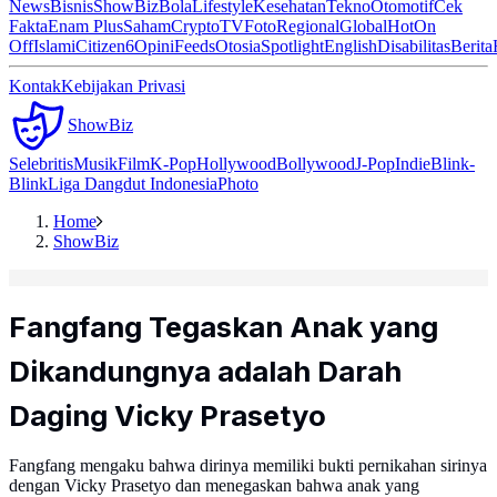
News
Bisnis
ShowBiz
Bola
Lifestyle
Kesehatan
Tekno
Otomotif
Cek
Fakta
Enam Plus
Saham
Crypto
TV
Foto
Regional
Global
Hot
On
Off
Islami
Citizen6
Opini
Feeds
Otosia
Spotlight
English
Disabilitas
Berita
Kontak
Kebijakan Privasi
ShowBiz
Selebritis
Musik
Film
K-Pop
Hollywood
Bollywood
J-Pop
Indie
Blink-
Blink
Liga Dangdut Indonesia
Photo
Home
ShowBiz
Fangfang Tegaskan Anak yang
Dikandungnya adalah Darah
Daging Vicky Prasetyo
Fangfang mengaku bahwa dirinya memiliki bukti pernikahan sirinya
dengan Vicky Prasetyo dan menegaskan bahwa anak yang