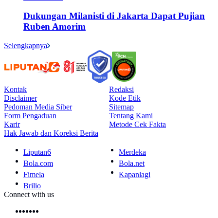
Dukungan Milanisti di Jakarta Dapat Pujian
Ruben Amorim
Selengkapnya
Kontak
Redaksi
Disclaimer
Kode Etik
Pedoman Media Siber
Sitemap
Form Pengaduan
Tentang Kami
Karir
Metode Cek Fakta
Hak Jawab dan Koreksi Berita
Liputan6
Merdeka
Bola.com
Bola.net
Fimela
Kapanlagi
Brilio
Connect with us