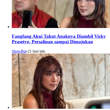
Fangfang Akui Takut Anaknya Diambil Vicky
Prasetyo, Persalinan sampai Dimajukan
ShowBiz
•
21 hari lalu