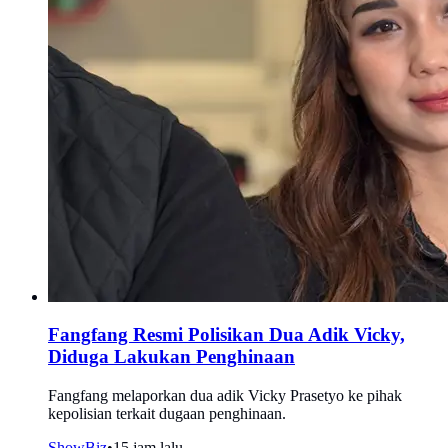
Fangfang Resmi Polisikan Dua Adik Vicky,
Diduga Lakukan Penghinaan
Fangfang melaporkan dua adik Vicky Prasetyo ke pihak
kepolisian terkait dugaan penghinaan.
ShowBiz
•
15 jam lalu