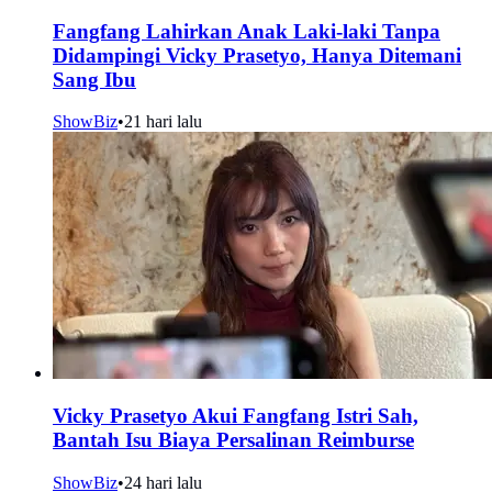
Fangfang Lahirkan Anak Laki-laki Tanpa
Didampingi Vicky Prasetyo, Hanya Ditemani
Sang Ibu
ShowBiz
•
21 hari lalu
Vicky Prasetyo Akui Fangfang Istri Sah,
Bantah Isu Biaya Persalinan Reimburse
ShowBiz
•
24 hari lalu