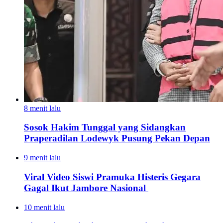
8 menit lalu
Sosok Hakim Tunggal yang Sidangkan
Praperadilan Lodewyk Pusung Pekan Depan
9 menit lalu
Viral Video Siswi Pramuka Histeris Gegara
Gagal Ikut Jambore Nasional
10 menit lalu