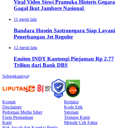
Viral Video Siswi Pramuka Histeris Gegara
Gagal Ikut Jambore Nasional
11 menit lalu
Bandara Husein Sastranegara Siap Layani
Penerbangan Jet Reguler
12 menit lalu
Emiten INDY Kantongi Pinjaman Rp 2,77
Triliun dari Bank DBS
Selengkapnya
Kontak
Redaksi
Disclaimer
Kode Etik
Pedoman Media Siber
Sitemap
Form Pengaduan
Tentang Kami
Karir
Metode Cek Fakta
Hak Jawab dan Koreksi Berita