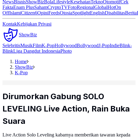
News
Bisnis
ShowBiz
Bola
Lifestyle
Kesehatan
Tekno
Otomotif
Cek
Fakta
Enam Plus
Saham
Crypto
TV
Foto
Regional
Global
Hot
On
Off
Islami
Citizen6
Opini
Feeds
Otosia
Spotlight
English
Disabilitas
Berita
Kontak
Kebijakan Privasi
ShowBiz
Selebritis
Musik
Film
K-Pop
Hollywood
Bollywood
J-Pop
Indie
Blink-
Blink
Liga Dangdut Indonesia
Photo
Home
ShowBiz
K-Pop
Dirumorkan Gabung SOLO
LEVELING Live Action, Rain Buka
Suara
Live Action Solo Leveling kabarnya memberikan tawaran kepada