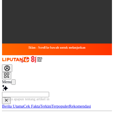
Iklan - Scroll ke bawah untuk melanjutkan
Menu
Tanya apapun tentang artikel ini...
Berita Utama
Cek Fakta
Terkini
Terpopuler
Rekomendasi