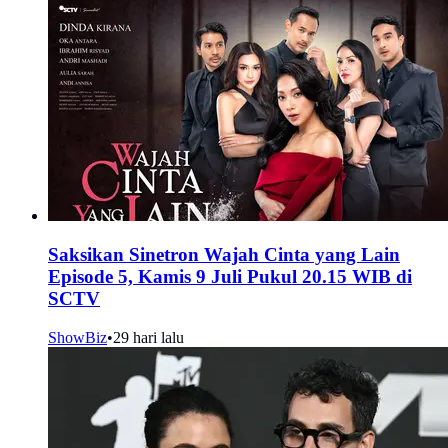
Saksikan Sinetron Wajah Cinta yang Lain
Episode 5, Kamis 9 Juli Pukul 20.15 WIB di
SCTV
ShowBiz
•
29 hari lalu