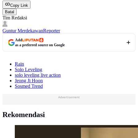
Copy Link
Batal
Tim Redaksi
Guntur Merdekawan
Reporter
Add
as a preferred source on Google
Rain
Solo Leveling
solo leveling live action
Jeong Ji Hoon
Sosmed Trend
Advertisement
Rekomendasi