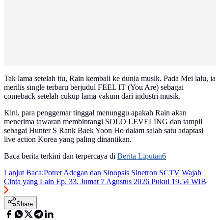
Tak lama setelah itu, Rain kembali ke dunia musik. Pada Mei lalu, ia
merilis single terbaru berjudul FEEL IT (You Are) sebagai
comeback setelah cukup lama vakum dari industri musik.
Kini, para penggemar tinggal menunggu apakah Rain akan
menerima tawaran membintangi SOLO LEVELING dan tampil
sebagai Hunter S Rank Baek Yoon Ho dalam salah satu adaptasi
live action Korea yang paling dinantikan.
Baca berita terkini dan terpercaya di
Berita Liputan6
Lanjut Baca:
Potret Adegan dan Sinopsis Sinetron SCTV Wajah
Cinta yang Lain Ep. 33, Jumat 7 Agustus 2026 Pukul 19.54 WIB
Share